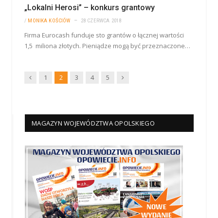
„Lokalni Herosi” – konkurs grantowy
/
MONIKA KOŚCIÓW
28 CZERWCA 2018
Firma Eurocash funduje sto grantów o łącznej wartości
1,5 miliona złotych. Pieniądze mogą być przeznaczone…
Wstecz
Dalej
1
2
3
4
5
MAGAZYN WOJEWÓDZTWA OPOLSKIEGO