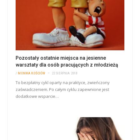
Pozostały ostatnie miejsca na jesienne
warsztaty dla osób pracujących z młodzieżą
/
MONIKA KOŚCIÓW
22 SIERPNIA 2018
To bezpłatny cykl oparty na praktyce, zwieńczony
zaświadczeniem. Po całym cyklu zapewnione jest
dodatkowe wsparcie…