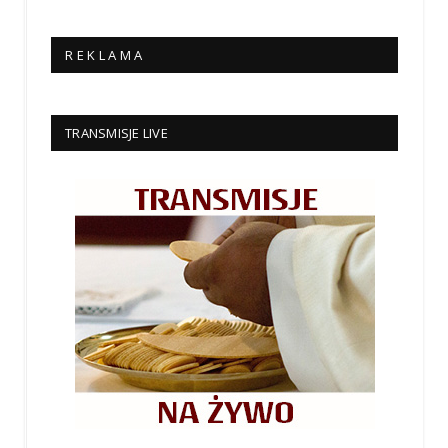
R E K L A M A
TRANSMISJE LIVE