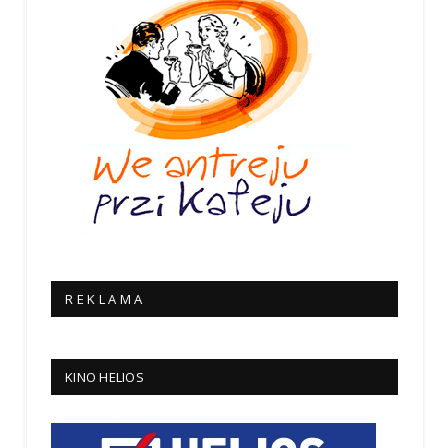
R E K L A M A
KINO HELIOS