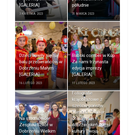
[GALERIA]
południe
3 KWIETNIA 2023
31 MARCA 2023
Dzieci bawiły się na
Babski comber w Kup.
balu przebierańców w
Za nami trzynasta
Dobrzeniu Małym
edycja imprezy
[GALERIA]
[GALERIA]
16 LUTEGO 2023
11 LUTEGO 2023
Fotografie
krajobrazowe z
sześciu państw.
Tomasz Chabior
Na studniówce
otworzył w
Zespołu Szkół w
dobrzeńskim domu
Dobrzeniu Wielkim
kultury swoją