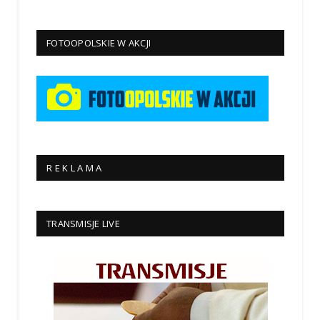
FOTOOPOLSKIE W AKCJI
R E K L A M A
TRANSMISJE LIVE