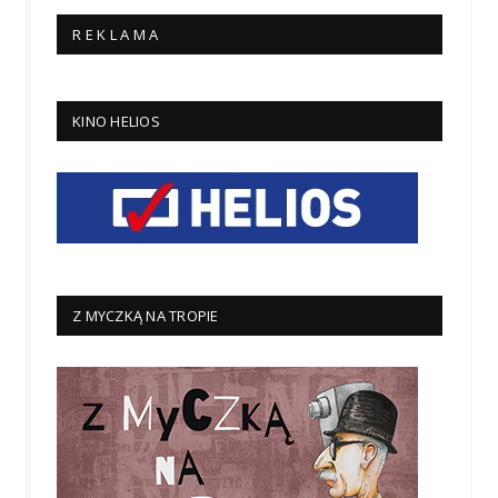
R E K L A M A
KINO HELIOS
Z MYCZKĄ NA TROPIE