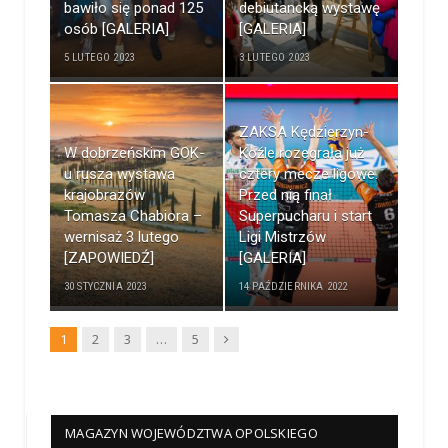
bawiło się ponad 125
debiutancką wystawę
osób [GALERIA]
[GALERIA]
5 LUTEGO 2023
3 LUTEGO 2023
ZAKSA Kędzierzyn-
W dobrzeńskim GOK-
Koźle rozegrała już
u rusza wystawa
cztery mecze ligowe.
krajobrazów
Przed nią finał
Tomasza Chabiora –
Superpucharu i start
wernisaż 3 lutego
Ligi Mistrzów
[ZAPOWIEDŹ]
[GALERIA]
30 STYCZNIA 2023
14 PAŹDZIERNIKA 2022
Dalej
1
2
3
…
5
MAGAZYN WOJEWÓDZTWA OPOLSKIEGO