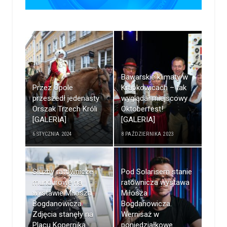
Bawarskie klimaty w
Przez Opole
Krapkowicach – tak
przeszedł jedenasty
wyglądał miejscowy
Orszak Trzech Króli
Oktoberfest!
[GALERIA]
[GALERIA]
6 STYCZNIA 2024
8 PAŹDZIERNIKA 2023
Służby ratownicze i
Pod Solarisem stanie
mundurowe na
ratownicza wystawa
wystawie Miłosza
Miłosza
Bogdanowicza.
Bogdanowicza.
Zdjęcia stanęły na
Wernisaż w
Placu Kopernika
poniedziałkowe