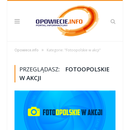
»
Opowiece.info
Kategorie: "Fotoopolskie w akcji"
PRZEGLĄDASZ:
FOTOOPOLSKIE
W AKCJI