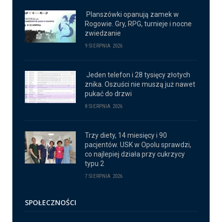
Planszówki opanują zamek w
Rogowie. Gry, RPG, turnieje i nocne
zwiedzanie
9 SIERPNIA 2026
Jeden telefon i 28 tysięcy złotych
znika. Oszuści nie muszą już nawet
pukać do drzwi
8 SIERPNIA 2026
Trzy diety, 14 miesięcy i 90
pacjentów. USK w Opolu sprawdzi,
co najlepiej działa przy cukrzycy
typu 2
7 SIERPNIA 2026
SPOŁECZNOŚCI