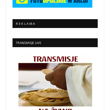
R E K L A M A
TRANSMISJE LIVE