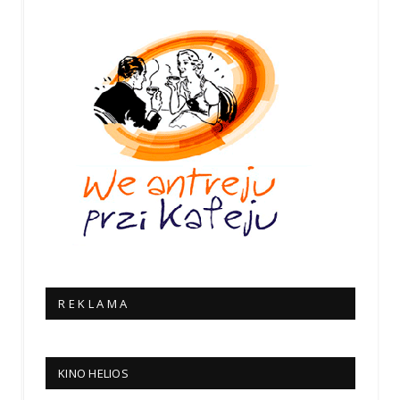
R E K L A M A
KINO HELIOS