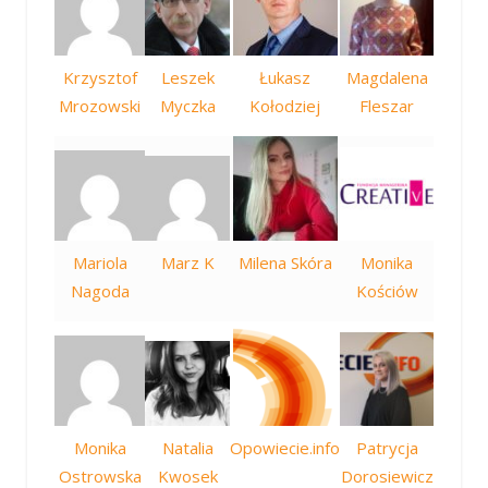
Krzysztof
Leszek
Łukasz
Magdalena
Mrozowski
Myczka
Kołodziej
Fleszar
Mariola
Marz K
Milena Skóra
Monika
Nagoda
Kościów
Monika
Natalia
Opowiecie.info
Patrycja
Ostrowska
Kwosek
Dorosiewicz