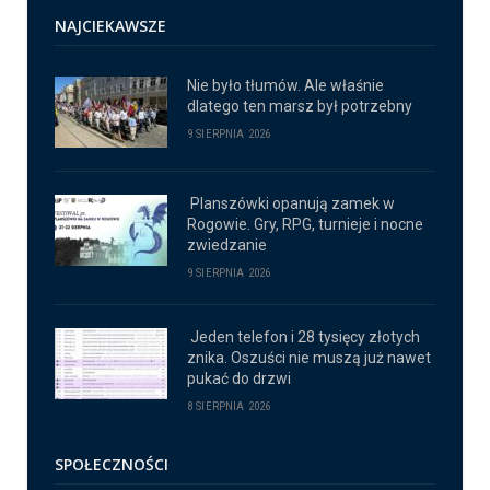
NAJCIEKAWSZE
Nie było tłumów. Ale właśnie
dlatego ten marsz był potrzebny
9 SIERPNIA 2026
Planszówki opanują zamek w
Rogowie. Gry, RPG, turnieje i nocne
zwiedzanie
9 SIERPNIA 2026
Jeden telefon i 28 tysięcy złotych
znika. Oszuści nie muszą już nawet
pukać do drzwi
8 SIERPNIA 2026
SPOŁECZNOŚCI