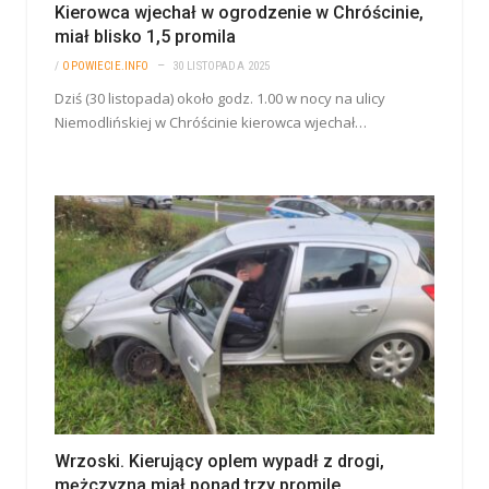
Kierowca wjechał w ogrodzenie w Chróścinie,
miał blisko 1,5 promila
/
OPOWIECIE.INFO
30 LISTOPADA 2025
Dziś (30 listopada) około godz. 1.00 w nocy na ulicy
Niemodlińskiej w Chróścinie kierowca wjechał…
Wrzoski. Kierujący oplem wypadł z drogi,
mężczyzna miał ponad trzy promile