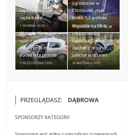
Kolizja na A4, bus
ogrodzenie w
najechał na
Chróścinie, miał
ciężarówkę
blisko 1,5 promila
Wypadek na DK46 w
1 GRUDNIA 2025
30 LISTOPADA 2025
Wrzoski. Kierujący
miejscowości
oplem wypadł z drogi,
Dąbrowa. Samochód
mężczyzna miał
zjechał z drogi i
ponad trzy promile
uderzył w drzewo
2 PAŹDZIERNIKA 2025
30 WRZEŚNIA 2025
PRZEGLĄDASZ:
DĄBROWA
SPONSORZY KATEGORII
Sponsoring jest jedną z najszybciej rozwijających