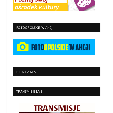
FOTOOPOLSKIE W AKCJI
R E K L A M A
TRANSMISJE LIVE