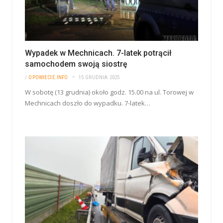
Wypadek w Mechnicach. 7-latek potrącił
samochodem swoją siostrę
/
OPOWIECIE.INFO
15 GRUDNIA 2025
W sobotę (13 grudnia) około godz. 15.00 na ul. Torowej w
Mechnicach doszło do wypadku. 7-latek…