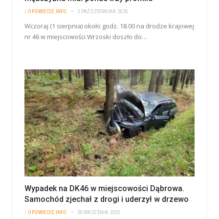
/
OPOWIECIE.INFO
2 PAŹDZIERNIKA 2025
Wczoraj (1 sierpnia) około godz. 18.00 na drodze krajowej
nr 46 w miejscowości Wrzoski doszło do…
Wypadek na DK46 w miejscowości Dąbrowa.
Samochód zjechał z drogi i uderzył w drzewo
/
OPOWIECIE.INFO
30 WRZEŚNIA 2025