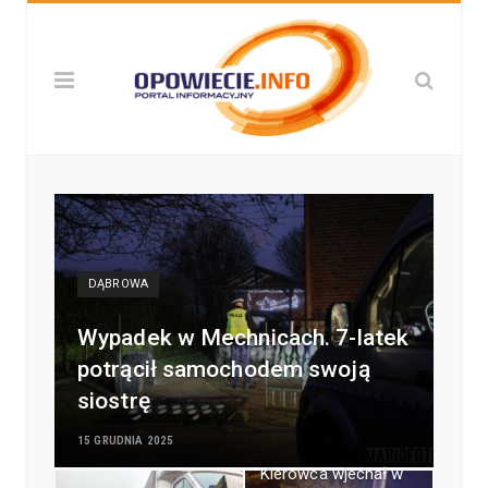
DĄBROWA
Wypadek w Mechnicach. 7-latek
potrącił samochodem swoją
siostrę
15 GRUDNIA 2025
Kierowca wjechał w