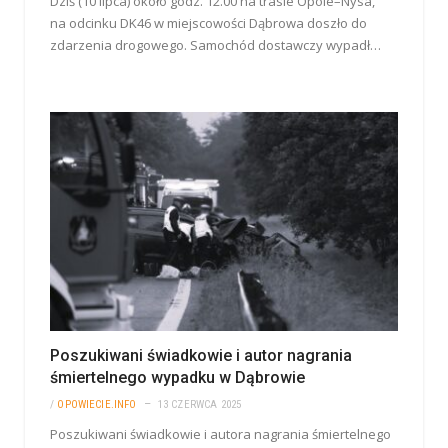
Dziś (10 lipca) około godz. 12.00 na trasie Opole–Nysa,
na odcinku DK46 w miejscowości Dąbrowa doszło do
zdarzenia drogowego. Samochód dostawczy wypadł…
Poszukiwani świadkowie i autor nagrania
śmiertelnego wypadku w Dąbrowie
/
OPOWIECIE.INFO
13 CZERWCA 2025
Poszukiwani świadkowie i autora nagrania śmiertelnego