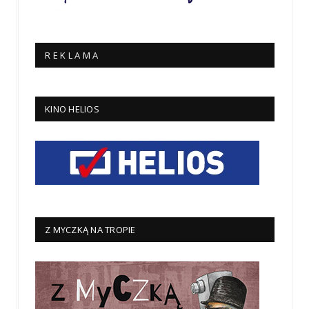
R E K L A M A
KINO HELIOS
Z MYCZKĄ NA TROPIE