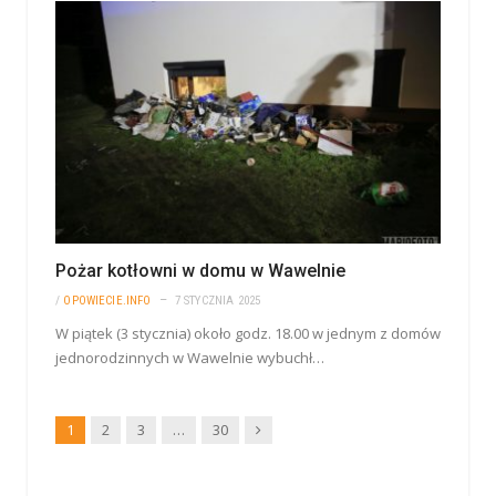
Pożar kotłowni w domu w Wawelnie
/
OPOWIECIE.INFO
7 STYCZNIA 2025
W piątek (3 stycznia) około godz. 18.00 w jednym z domów
jednorodzinnych w Wawelnie wybuchł…
Dalej
1
2
3
…
30