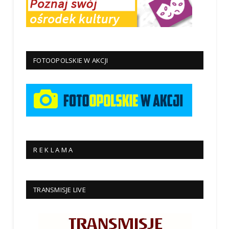
FOTOOPOLSKIE W AKCJI
R E K L A M A
TRANSMISJE LIVE