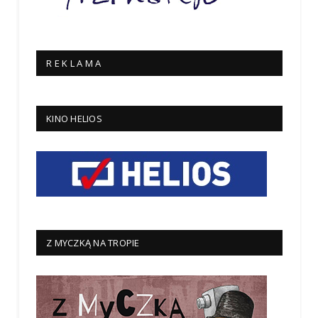
R E K L A M A
KINO HELIOS
Z MYCZKĄ NA TROPIE