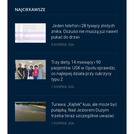
NAJCIEKAWSZE
Jeden telefon i 28 tysięcy złotych
znika. Oszuści nie muszą już nawet
pukać do drzwi
8 SIERPNIA 2026
Trzy diety, 14 miesięcy i 90
pacjentów. USK w Opolu sprawdzi,
co najlepiej działa przy cukrzycy
typu 2
7 SIERPNIA 2026
Turawa: „Kajtek” kusi, ale może być
pułapką. Nad Jeziorem Dużym
trzeba teraz szczególnie uważać
7 SIERPNIA 2026