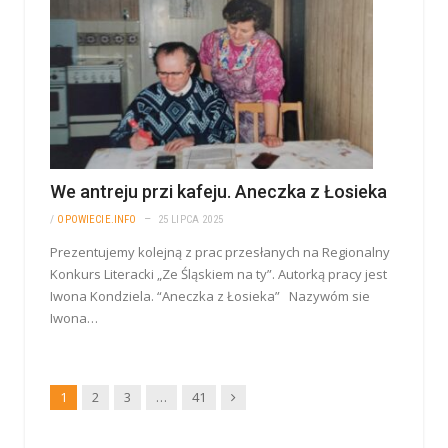
We antreju przi kafeju. Aneczka z Łosieka
/
OPOWIECIE.INFO
25 LIPCA 2025
Prezentujemy kolejną z prac przesłanych na Regionalny
Konkurs Literacki „Ze Śląskiem na ty”. Autorką pracy jest
Iwona Kondziela. “Aneczka z Łosieka” Nazywóm sie
Iwona…
Dalej
1
2
3
…
41