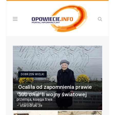
DOBRZEŃ WIELKI
Ocaliła od zapomnienia prawie
Wystawa „Czas
500 ofiar II wojny światowej
przemija, księga trwa
31 GRUDNIA 2025
– starodruki ze
zbiorów