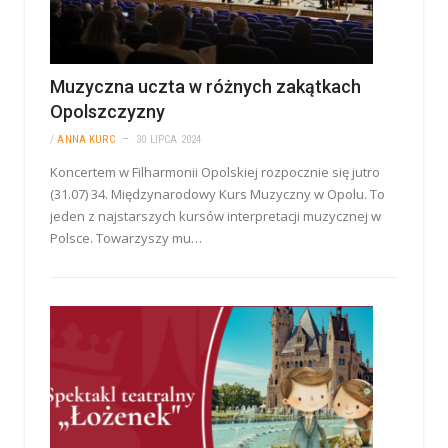
Muzyczna uczta w różnych zakątkach
Opolszczyzny
/
ANNA KURC
30 LIPCA 2024
Koncertem w Filharmonii Opolskiej rozpocznie się jutro
(31.07) 34. Międzynarodowy Kurs Muzyczny w Opolu. To
jeden z najstarszych kursów interpretacji muzycznej w
Polsce. Towarzyszy mu…