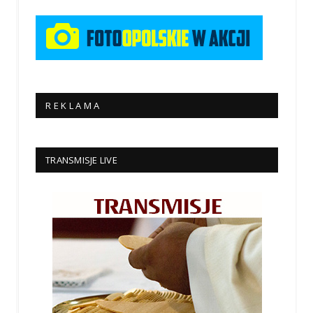
R E K L A M A
TRANSMISJE LIVE