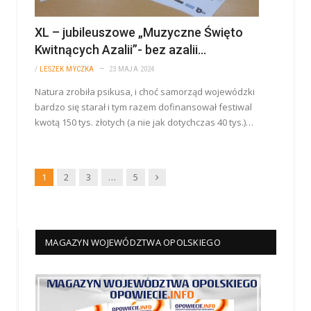
XL – jubileuszowe „Muzyczne Święto
Kwitnących Azalii”- bez azalii…
/
LESZEK MYCZKA
23 MAJA 2024
Natura zrobiła psikusa, i choć samorząd wojewódzki
bardzo się starał i tym razem dofinansował festiwal
kwotą 150 tys. złotych (a nie jak dotychczas 40 tys.)…
Dalej
1
2
3
…
5
MAGAZYN WOJEWÓDZTWA OPOLSKIEGO