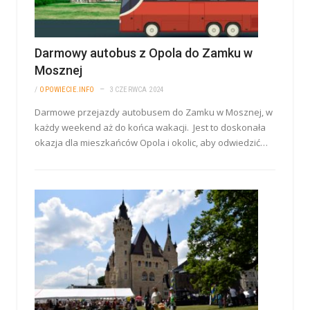
Darmowy autobus z Opola do Zamku w
Mosznej
/
OPOWIECIE.INFO
3 CZERWCA 2024
Darmowe przejazdy autobusem do Zamku w Mosznej, w
każdy weekend aż do końca wakacji. Jest to doskonała
okazja dla mieszkańców Opola i okolic, aby odwiedzić…