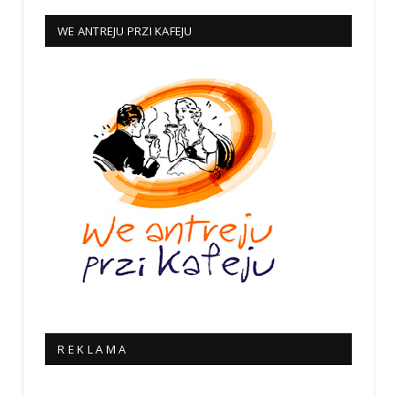
WE ANTREJU PRZI KAFEJU
R E K L A M A