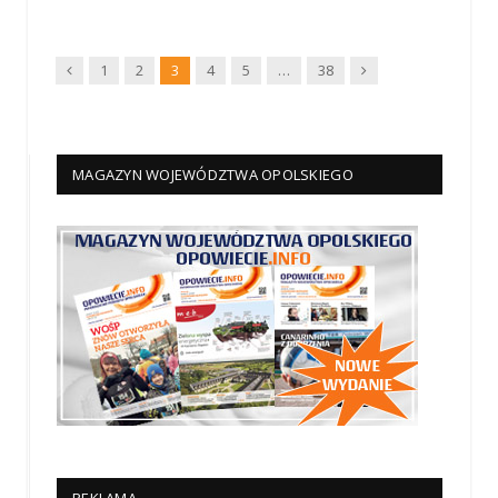
Wstecz
Dalej
1
2
3
4
5
…
38
MAGAZYN WOJEWÓDZTWA OPOLSKIEGO