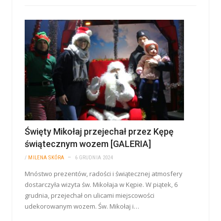
Święty Mikołaj przejechał przez Kępę
świątecznym wozem [GALERIA]
/
MILENA SKÓRA
6 GRUDNIA 2024
Mnóstwo prezentów, radości i świątecznej atmosfery
dostarczyła wizyta św. Mikołaja w Kępie. W piątek, 6
grudnia, przejechał on ulicami miejscowości
udekorowanym wozem. Św. Mikołaj i…