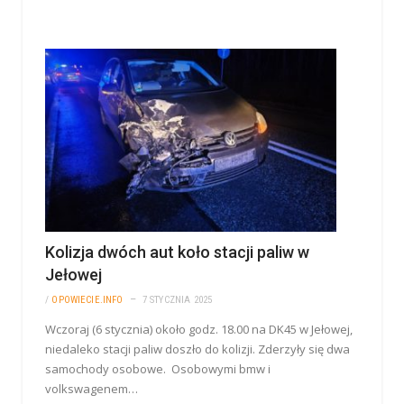
Kolizja dwóch aut koło stacji paliw w
Jełowej
/
OPOWIECIE.INFO
7 STYCZNIA 2025
Wczoraj (6 stycznia) około godz. 18.00 na DK45 w Jełowej,
niedaleko stacji paliw doszło do kolizji. Zderzyły się dwa
samochody osobowe. Osobowymi bmw i
volkswagenem…