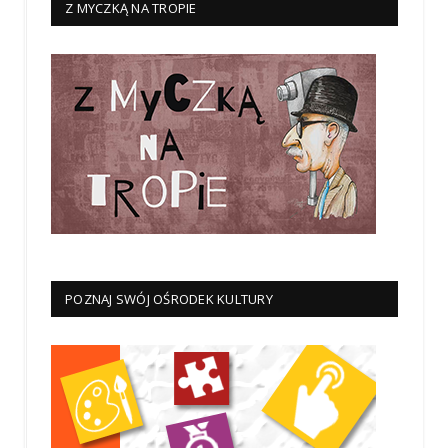
Z MYCZKĄ NA TROPIE
POZNAJ SWÓJ OŚRODEK KULTURY