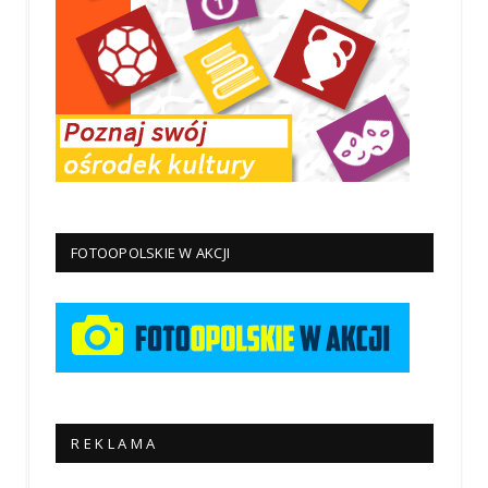
FOTOOPOLSKIE W AKCJI
R E K L A M A