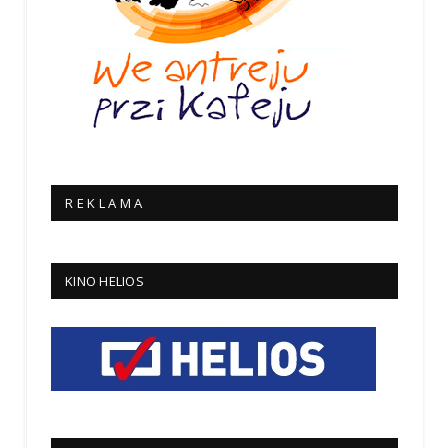
R E K L A M A
KINO HELIOS