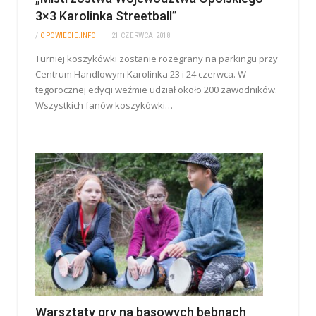
3×3 Karolinka Streetball”
/
OPOWIECIE.INFO
21 CZERWCA 2018
Turniej koszykówki zostanie rozegrany na parkingu przy
Centrum Handlowym Karolinka 23 i 24 czerwca. W
tegorocznej edycji weźmie udział około 200 zawodników.
Wszystkich fanów koszykówki…
Warsztaty gry na basowych bębnach