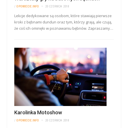
/
OPOWIECIE.INFO
20 CZERWCA 2018
Lekcje dedykowane są osobom, które stawiają pierwsze
kroki z bębnami dundun oraz tym, którzy grają, ale czują,
że coś ich ominęło w poznawaniu bębnów. Zapraszamy…
Karolinka Motoshow
/
OPOWIECIE.INFO
20 CZERWCA 2018