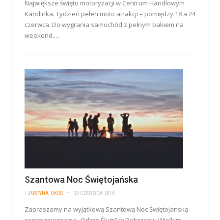
Największe święto motoryzacji w Centrum Handlowym
Karolinka. Tydzień pełen moto atrakcji – pomiędzy 18 a 24
czerwca. Do wygrania samochód z pełnym bakiem na
weekend.…
Szantowa Noc Świętojańska
/
JUSTYNA OKOS
20 CZERWCA 2018
Zapraszamy na wyjątkową Szantową Noc Świętojanską
organizowaną na „Odrze Ślum” w Dobrzeniu Wielkim.