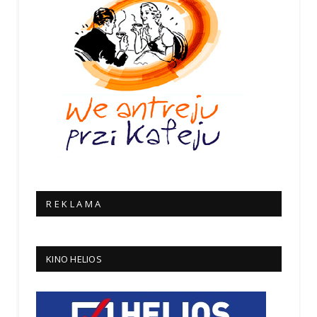
R E K L A M A
KINO HELIOS