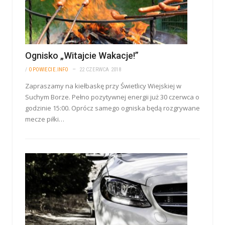
Ognisko „Witajcie Wakacje!”
/
OPOWIECIE.INFO
22 CZERWCA 2018
Zapraszamy na kiełbaskę przy Świetlicy Wiejskiej w
Suchym Borze. Pełno pozytywnej energii już 30 czerwca o
godzinie 15:00. Oprócz samego ogniska będą rozgrywane
mecze piłki…