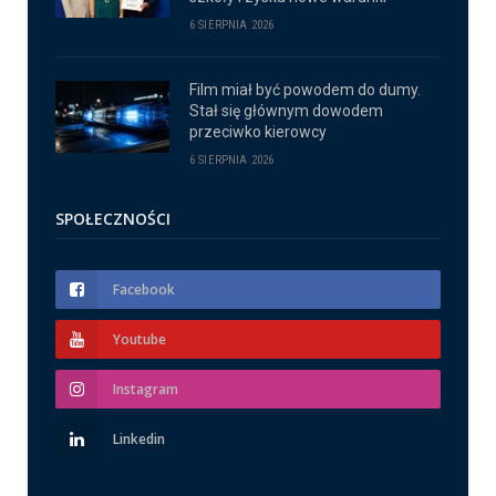
6 SIERPNIA 2026
Film miał być powodem do dumy.
Stał się głównym dowodem
przeciwko kierowcy
6 SIERPNIA 2026
SPOŁECZNOŚCI
Facebook
Youtube
Instagram
Linkedin