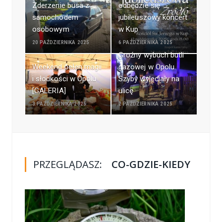
Zderzenie busa z
odbędzie się
samochodem
jubileuszowy koncert
osobowym
w Kup
20 PAŹDZIERNIKA 2025
6 PAŹDZIERNIKA 2025
Groźny wybuch butli
Weekend pełen magii
gazowej w Opolu.
i słodkości w Opolu
Szyby wyleciały na
[GALERIA]
ulicę
3 PAŹDZIERNIKA 2025
2 PAŹDZIERNIKA 2025
PRZEGLĄDASZ:
CO-GDZIE-KIEDY