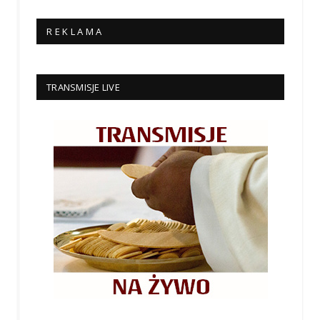
R E K L A M A
TRANSMISJE LIVE