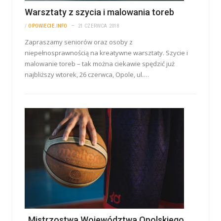
Warsztaty z szycia i malowania toreb
/
OPOWIECIE.INFO
21 CZERWCA 2018
Zapraszamy seniorów oraz osoby z
niepełnosprawnością na kreatywne warsztaty. Szycie i
malowanie toreb – tak można ciekawie spędzić już
najbliższy wtorek, 26 czerwca, Opole, ul.…
„Mistrzostwa Województwa Opolskiego