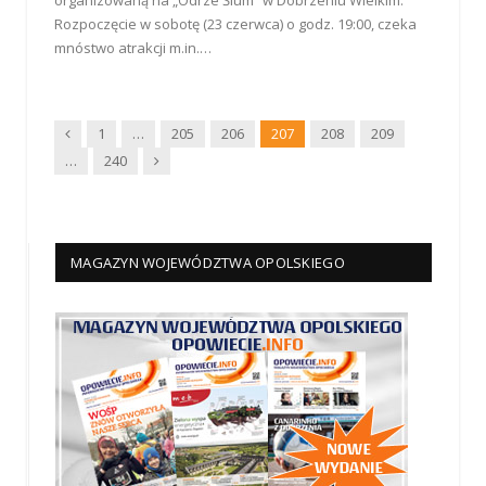
Rozpoczęcie w sobotę (23 czerwca) o godz. 19:00, czeka
mnóstwo atrakcji m.in.…
Wstecz
1
…
205
206
207
208
209
Dalej
…
240
MAGAZYN WOJEWÓDZTWA OPOLSKIEGO