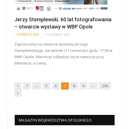
Jerzy Stemplewski. 60 lat fotografowania
– otwarcie wystawy w WBP Opole
/
OPOWIECIE.INFO
13 CZERWCA 2025
Zapraszamy na otwarcie wystawy Jerzego
Stemplewskiego, we wtorek (17 czerwca) o godz. 17.00 w
WBP Opole. Wernisaż odbędzie się w namiocie przy
bibliotece, a samą…
Wstecz
1
…
5
6
7
8
9
…
290
Dalej
MAGAZYN WOJEWÓDZTWA OPOLSKIEGO