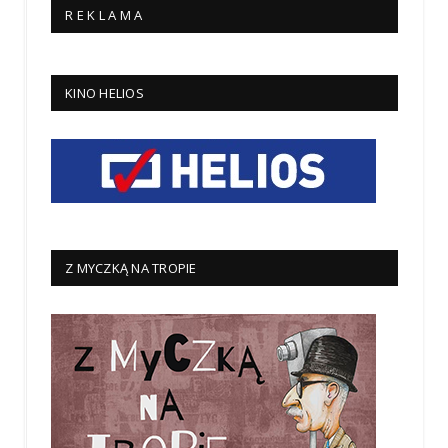
R E K L A M A
KINO HELIOS
Z MYCZKĄ NA TROPIE