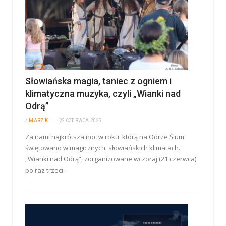
Słowiańska magia, taniec z ogniem i
klimatyczna muzyka, czyli „Wianki nad
Odrą”
/
MARZ K
22 CZERWCA 2025
Za nami najkrótsza noc w roku, którą na Odrze Ślum
świętowano w magicznych, słowiańskich klimatach.
„Wianki nad Odrą”, zorganizowane wczoraj (21 czerwca)
po raz trzeci…