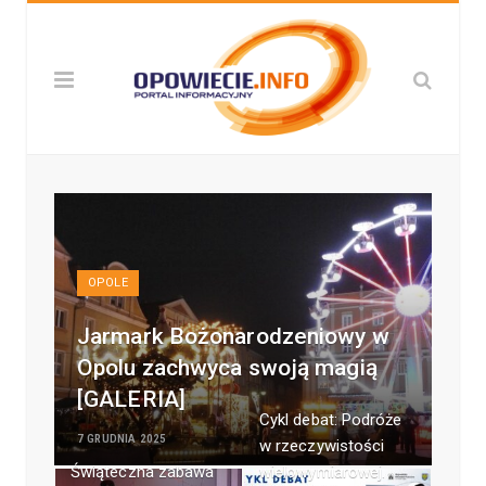
OPOLE
Jarmark Bożonarodzeniowy w
Opolu zachwyca swoją magią
[GALERIA]
Cykl debat: Podróże
7 GRUDNIA 2025
w rzeczywistości
Świąteczna zabawa
wielowymiarowej.