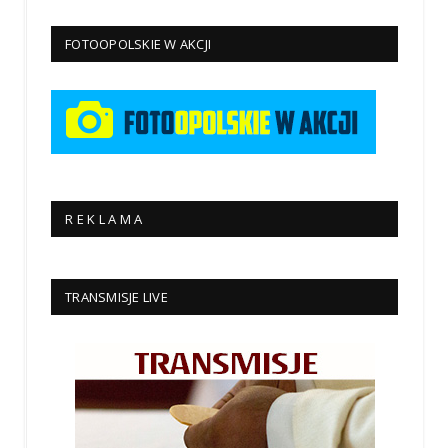
FOTOOPOLSKIE W AKCJI
R E K L A M A
TRANSMISJE LIVE