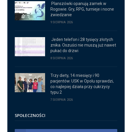
Planszówki opanują zamek w
Rogowie. Gry, RPG, turnieje i nocne
zwiedzanie
9 SIERPNIA 2026
Jeden telefon i 28 tysięcy złotych
znika. Oszuści nie muszą już nawet
pukać do drzwi
8 SIERPNIA 2026
Trzy diety, 14 miesięcy i 90
pacjentów. USK w Opolu sprawdzi,
co najlepiej działa przy cukrzycy
typu 2
7 SIERPNIA 2026
SPOŁECZNOŚCI