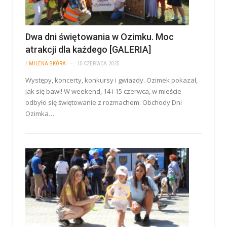
Dwa dni świętowania w Ozimku. Moc
atrakcji dla każdego [GALERIA]
/
MILENA SKÓRA
15 CZERWCA 2025
Występy, koncerty, konkursy i gwiazdy. Ozimek pokazał,
jak się bawi! W weekend, 14 i 15 czerwca, w mieście
odbyło się świętowanie z rozmachem. Obchody Dni
Ozimka…