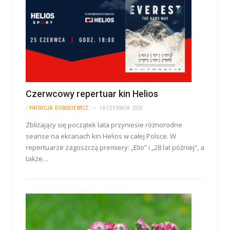
Czerwcowy repertuar kin Helios
/
PATRYCJA DOROSIEWICZ
18 CZERWCA 2025
Zbliżający się początek lata przyniesie różnorodne
seanse na ekranach kin Helios w całej Polsce. W
repertuarze zagoszczą premiery: „Elio” i „28 lat później”, a
także…