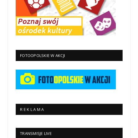
FOTOOPOLSKIE W AKCJI
R E K L A M A
TRANSMISJE LIVE