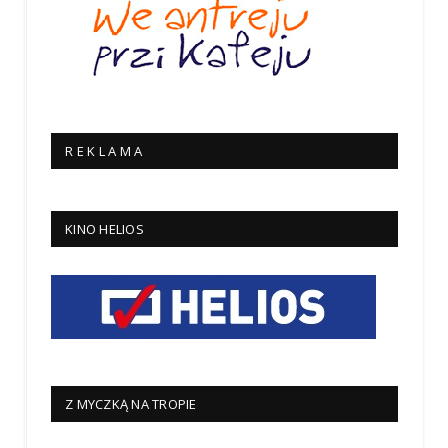
R E K L A M A
KINO HELIOS
Z MYCZKĄ NA TROPIE