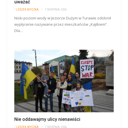
uważać
/
LESZEK MYCZKA
7 SIERPNIA 2026
Niski poziom wody w Jeziorze Dużym w Turawie odsłonił
wypłycenie nazywane przez mieszkańców „Kajtkiem”.
Dla…
Nie oddawajmy ulicy nienawiści
/
LESZEK MYCZKA
7 SIERPNIA 2026