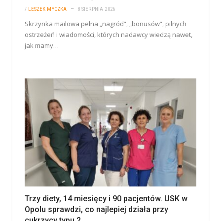
/
LESZEK MYCZKA
8 SIERPNIA 2026
Skrzynka mailowa pełna „nagród”, „bonusów”, pilnych
ostrzeżeń i wiadomości, których nadawcy wiedzą nawet,
jak mamy…
Trzy diety, 14 miesięcy i 90 pacjentów. USK w
Opolu sprawdzi, co najlepiej działa przy
cukrzycy typu 2