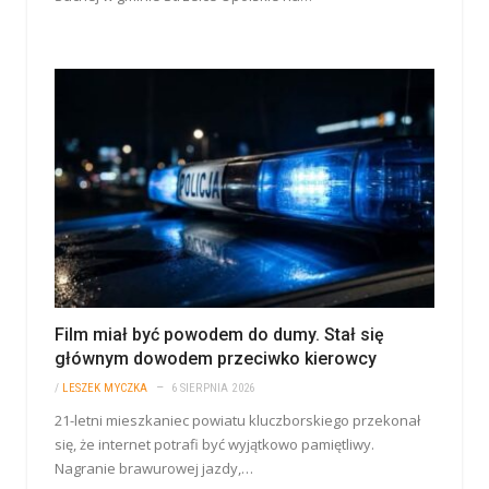
Film miał być powodem do dumy. Stał się
głównym dowodem przeciwko kierowcy
/
LESZEK MYCZKA
6 SIERPNIA 2026
21-letni mieszkaniec powiatu kluczborskiego przekonał
się, że internet potrafi być wyjątkowo pamiętliwy.
Nagranie brawurowej jazdy,…