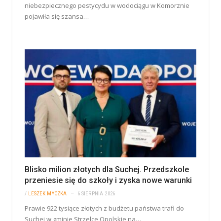
niebezpiecznego pestycydu w wodociągu w Komorznie
pojawiła się szansa…
Blisko milion złotych dla Suchej. Przedszkole
przeniesie się do szkoły i zyska nowe warunki
/
LESZEK MYCZKA
6 SIERPNIA 2026
Prawie 922 tysiące złotych z budżetu państwa trafi do
Suchej w gminie Strzelce Opolskie na…