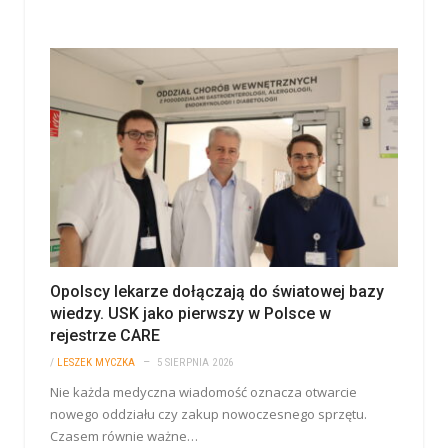
Opolscy lekarze dołączają do światowej bazy
wiedzy. USK jako pierwszy w Polsce w
rejestrze CARE
/
LESZEK MYCZKA
5 SIERPNIA 2026
Nie każda medyczna wiadomość oznacza otwarcie
nowego oddziału czy zakup nowoczesnego sprzętu.
Czasem równie ważne…