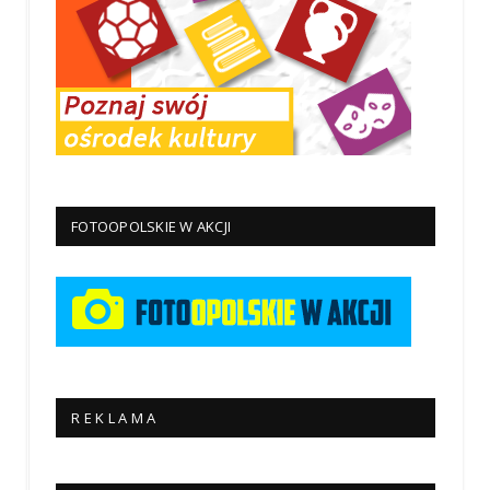
FOTOOPOLSKIE W AKCJI
R E K L A M A