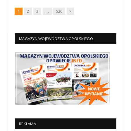
Dalej
1
2
3
…
520
MAGAZYN WOJEWÓDZTWA OPOLSKIEGO
REKLAMA