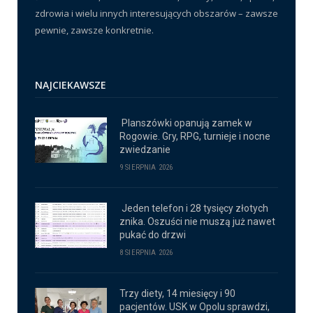
zdrowia i wielu innych interesujących obszarów – zawsze
pewnie, zawsze konkretnie.
NAJCIEKAWSZE
Planszówki opanują zamek w
Rogowie. Gry, RPG, turnieje i nocne
zwiedzanie
9 SIERPNIA 2026
Jeden telefon i 28 tysięcy złotych
znika. Oszuści nie muszą już nawet
pukać do drzwi
8 SIERPNIA 2026
Trzy diety, 14 miesięcy i 90
pacjentów. USK w Opolu sprawdzi,