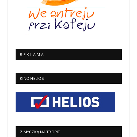
R E K L A M A
KINO HELIOS
Z MYCZKĄ NA TROPIE