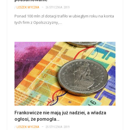
/
LESZEK MYCZKA
26 STYCZNIA 2019
Ponad 100 mln zł dotacji trafiło w ubiegłym roku na konta
tych firm z Opolszczyzny,…
Frankowicze nie mają już nadziei, a władza
ogłosi, że pomogła…
/
LESZEK MYCZKA
25 STYCZNIA 2019