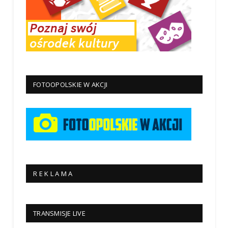
FOTOOPOLSKIE W AKCJI
R E K L A M A
TRANSMISJE LIVE