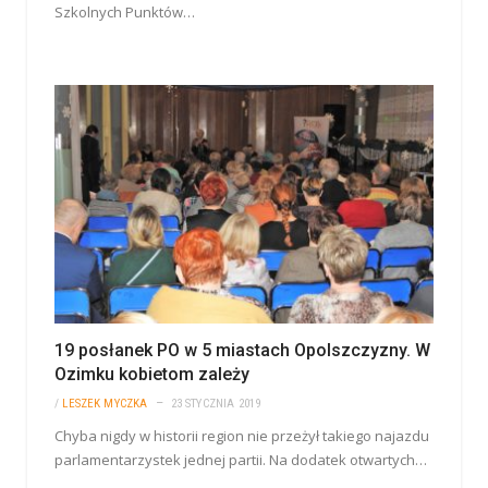
Szkolnych Punktów…
19 posłanek PO w 5 miastach Opolszczyzny. W
Ozimku kobietom zależy
/
LESZEK MYCZKA
23 STYCZNIA 2019
Chyba nigdy w historii region nie przeżył takiego najazdu
parlamentarzystek jednej partii. Na dodatek otwartych…