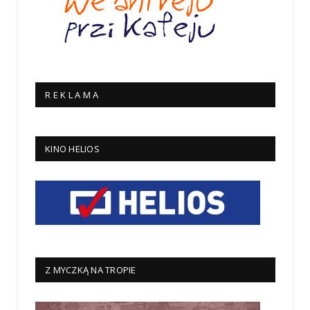
R E K L A M A
KINO HELIOS
Z MYCZKĄ NA TROPIE