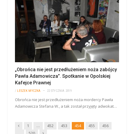
„Obrońca nie jest przedłużeniem noża zabójcy
Pawła Adamowicza”. Spotkanie w Opolskiej
Kafejce Prawnej
/
LESZEK MYCZKA
22 STYCZNIA 2019
Obrońca nie jest przedłużeniem noża mordercy Pawła
Adamowicza Stefana W., a tak został przyjęty adwokat…
Wstecz
1
…
452
453
454
455
456
Dalej
…
520