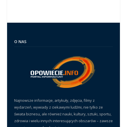
O NAS
Najnowsze informacje, artykuły, zdjęcia, filmy z
wydarzeń, wywiady z ciekawymi ludźmi, nie tylko ze
świata biznesu, ale również nauki, kultury, sztuki, sportu,
zdrowia i wielu innych interesujących obszarów – zawsze