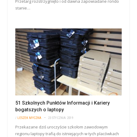
Przetarg rozstrzygnięto i od dawna zapowiadane rondo
stanie…
51 Szkolnych Punktów Informacji i Kariery
bogatszych o laptopy
/
LESZEK MYCZKA
23 STYCZNIA 2019
Przekazane dziś uroczyście szkołom zawodowym
regionu laptopy trafią do istniejących w tych placówkach