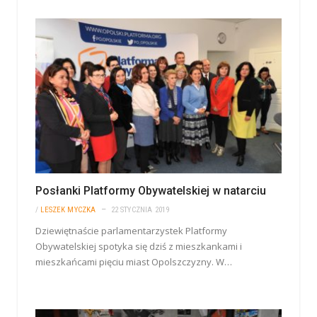
Posłanki Platformy Obywatelskiej w natarciu
/
LESZEK MYCZKA
22 STYCZNIA 2019
Dziewiętnaście parlamentarzystek Platformy
Obywatelskiej spotyka się dziś z mieszkankami i
mieszkańcami pięciu miast Opolszczyzny. W…