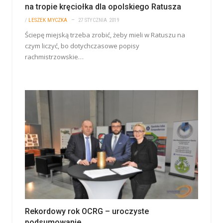
na tropie kręciołka dla opolskiego Ratusza
/
LESZEK MYCZKA
27 STYCZNIA 2019
Ściepę miejską trzeba zrobić, żeby mieli w Ratuszu na
czym liczyć, bo dotychczasowe popisy
rachmistrzowskie…
Rekordowy rok OCRG – uroczyste
podsumowanie