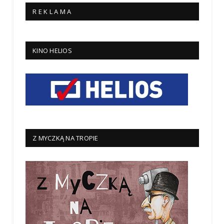
R E K L A M A
KINO HELIOS
Z MYCZKĄ NA TROPIE