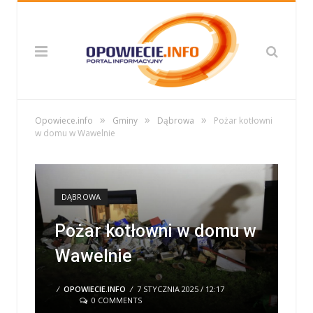
»
»
»
Opowiece.info
Gminy
Dąbrowa
Pożar kotłowni
w domu w Wawelnie
DĄBROWA
Pożar kotłowni w domu w
Wawelnie
/
OPOWIECIE.INFO
/
7 STYCZNIA 2025 / 12:17
0 COMMENTS