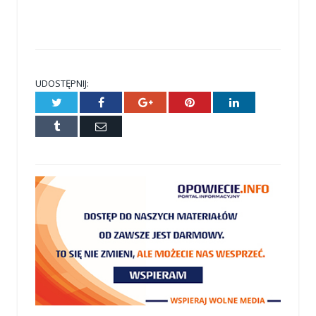
UDOSTĘPNIJ:
Twitter
Facebook
Google+
Pinterest
LinkedIn
Tumblr
E-
mail