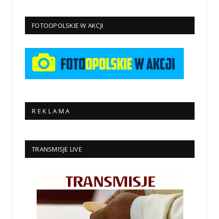
FOTOOPOLSKIE W AKCJI
R E K L A M A
TRANSMISJE LIVE