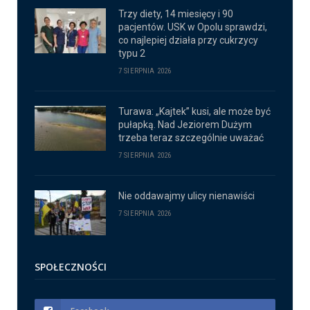
Trzy diety, 14 miesięcy i 90
pacjentów. USK w Opolu sprawdzi,
co najlepiej działa przy cukrzycy
typu 2
7 SIERPNIA 2026
Turawa: „Kajtek” kusi, ale może być
pułapką. Nad Jeziorem Dużym
trzeba teraz szczególnie uważać
7 SIERPNIA 2026
Nie oddawajmy ulicy nienawiści
7 SIERPNIA 2026
SPOŁECZNOŚCI