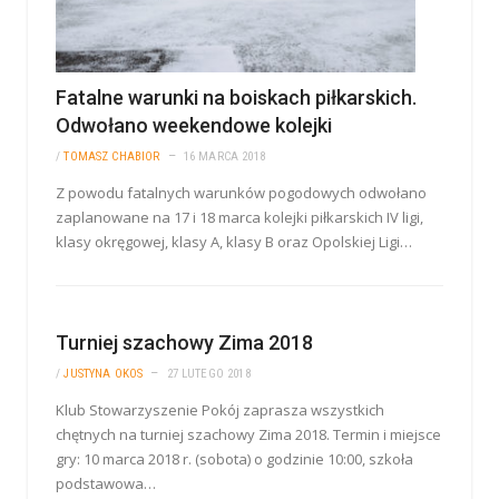
Fatalne warunki na boiskach piłkarskich.
Odwołano weekendowe kolejki
/
TOMASZ CHABIOR
16 MARCA 2018
Z powodu fatalnych warunków pogodowych odwołano
zaplanowane na 17 i 18 marca kolejki piłkarskich IV ligi,
klasy okręgowej, klasy A, klasy B oraz Opolskiej Ligi…
Turniej szachowy Zima 2018
/
JUSTYNA OKOS
27 LUTEGO 2018
Klub Stowarzyszenie Pokój zaprasza wszystkich
chętnych na turniej szachowy Zima 2018. Termin i miejsce
gry: 10 marca 2018 r. (sobota) o godzinie 10:00, szkoła
podstawowa…