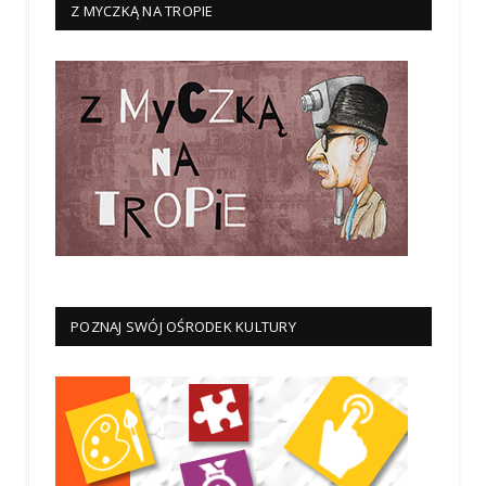
Z MYCZKĄ NA TROPIE
POZNAJ SWÓJ OŚRODEK KULTURY