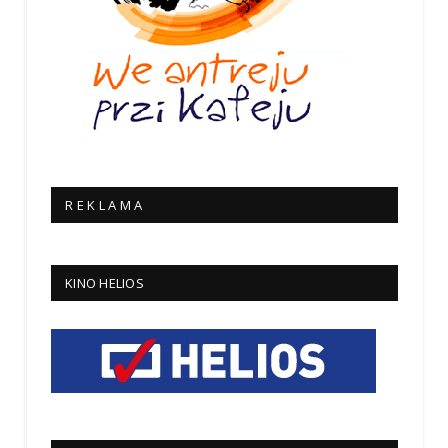
R E K L A M A
KINO HELIOS