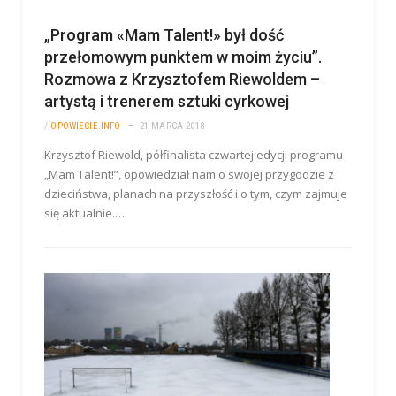
„Program «Mam Talent!» był dość
przełomowym punktem w moim życiu”.
Rozmowa z Krzysztofem Riewoldem –
artystą i trenerem sztuki cyrkowej
/
OPOWIECIE.INFO
21 MARCA 2018
Krzysztof Riewold, półfinalista czwartej edycji programu
„Mam Talent!”, opowiedział nam o swojej przygodzie z
dzieciństwa, planach na przyszłość i o tym, czym zajmuje
się aktualnie.…