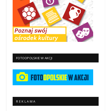
FOTOOPOLSKIE W AKCJI
R E K L A M A