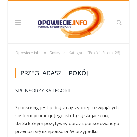
»
»
Opowiece.info
Gminy
Kategorie: "Pokój"
(Strona 26)
PRZEGLĄDASZ:
POKÓJ
SPONSORZY KATEGORII
Sponsoring jest jedną z najszybciej rozwijających
się form promocji. Jego istotą są skojarzenia,
dzięki którym pozytywny obraz sponsorowanego
przenosi się na sponsora. W przypadku