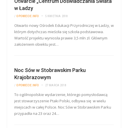
Otwarcie „Centrum Doświadczania Świata”
w Ładzy
/
OPOWIECIE.INFO
5 KWIETNIA 2018
Otwarto nowy Ośrodek Edukacji Przyrodniczej w Ładzy, w
którym dotychczas mieściła się szkoła podstawowa.
Wartość projektu wyniosła prawie 3,5 mln zł. Głównym
założeniem obiektu jest…
Noc Sów w Stobrawskim Parku
Krajobrazowym
/
OPOWIECIE.INFO
27 MARCA 2018
To ogólnopolskie wydarzenie, którego pomysłodawcą
jest stowarzyszenie Ptaki Polski, odbywa się w wielu
miejscach w całej Polsce. Noc Sów w Stobrawskim Parku
przypadła na 23 oraz 24…