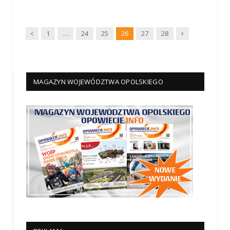
Wstecz
Dalej
1
…
24
25
26
27
28
MAGAZYN WOJEWÓDZTWA OPOLSKIEGO