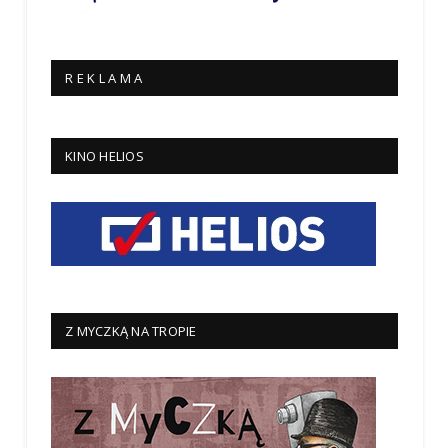
R E K L A M A
KINO HELIOS
Z MYCZKĄ NA TROPIE