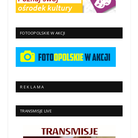
FOTOOPOLSKIE W AKCJI
R E K L A M A
TRANSMISJE LIVE