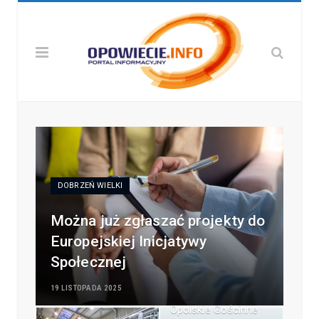
DOBRZEŃ WIELKI
Można już zgłaszać projekty do
Europejskiej Inicjatywy
Społecznej
19 LISTOPADA 2025
Opolskie Gościnne