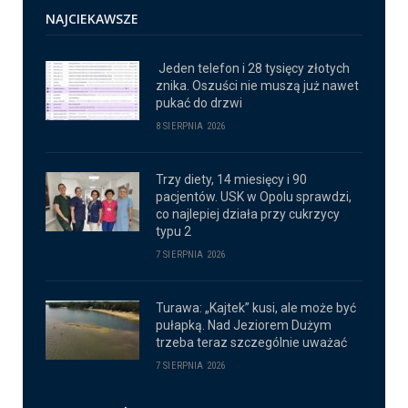
NAJCIEKAWSZE
Jeden telefon i 28 tysięcy złotych
znika. Oszuści nie muszą już nawet
pukać do drzwi
8 SIERPNIA 2026
Trzy diety, 14 miesięcy i 90
pacjentów. USK w Opolu sprawdzi,
co najlepiej działa przy cukrzycy
typu 2
7 SIERPNIA 2026
Turawa: „Kajtek” kusi, ale może być
pułapką. Nad Jeziorem Dużym
trzeba teraz szczególnie uważać
7 SIERPNIA 2026