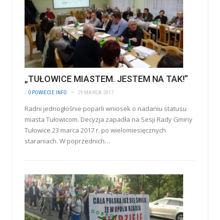
„TUŁOWICE MIASTEM. JESTEM NA TAK!”
/
OPOWIECIE.INFO
29 MARCA 2017
Radni jednogłośnie poparli wniosek o nadaniu statusu
miasta Tułowicom. Decyzja zapadła na Sesji Rady Gminy
Tułowice 23 marca 2017 r. po wielomiesięcznych
staraniach. W poprzednich…