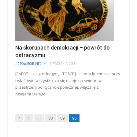
Na skorupach demokracji – powrót do
ostracyzmu
/
OPOWIECIE.INFO
15 WRZEŚNIA 2016
[ΕΛΕΟΣ – z j. greckiego: „LITOŚCI”] Historia kołem się toczy
i właściwie wszystko, co się dzieje na świecie w
przestrzeni polityczno-społecznej, włącznie z
dziejami Małego i…
Wstecz
1
…
88
89
90