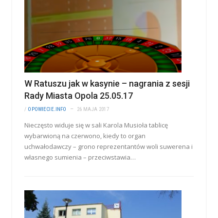
W Ratuszu jak w kasynie – nagrania z sesji
Rady Miasta Opola 25.05.17
/
OPOWIECIE.INFO
26 MAJA 2017
Nieczęsto widuje się w sali Karola Musioła tablicę
wybarwioną na czerwono, kiedy to organ
uchwałodawczy – grono reprezentantów woli suwerena i
własnego sumienia – przeciwstawia…