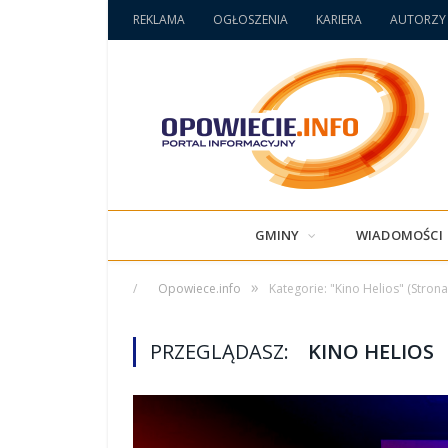
REKLAMA
OGŁOSZENIA
KARIERA
AUTORZY
GMINY
WIADOMOŚCI
»
/
Opowiece.info
Kategorie: "Kino Helios"
(Strona
PRZEGLĄDASZ:
KINO HELIOS