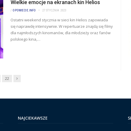
Wielkie emocje na ekranach kin Helios
/
OPOWIECIE.INFO
27 STYCZNIA 2023
Ostatni weekend stycznia w sieci kin Helios zapowiada
się naprawdę intensywnie. W repertuarze znajdą się filmy
dla najmłodszych kinomanów, dla młodzieży oraz fanów
polskiego kina,…
Dalej
22
NAJCIEKAWSZE
S