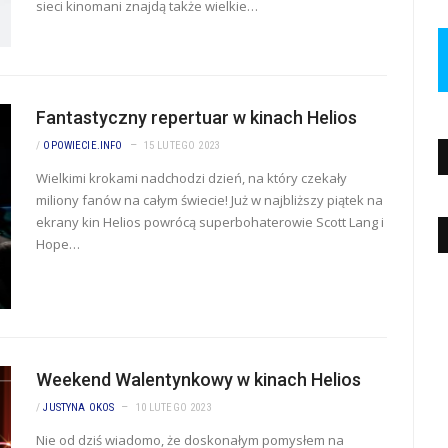
sieci kinomani znajdą także wielkie…
Fantastyczny repertuar w kinach Helios
/
OPOWIECIE.INFO
15 LUTEGO 2023
Wielkimi krokami nadchodzi dzień, na który czekały
miliony fanów na całym świecie! Już w najbliższy piątek na
ekrany kin Helios powrócą superbohaterowie Scott Lang i
Hope…
Weekend Walentynkowy w kinach Helios
/
JUSTYNA OKOS
10 LUTEGO 2023
Nie od dziś wiadomo, że doskonałym pomysłem na