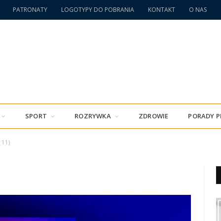
PATRONATY
LOGOTYPY DO POBRANIA
KONTAKT
O NAS
SPORT
ROZRYWKA
ZDROWIE
PORADY 
 11)