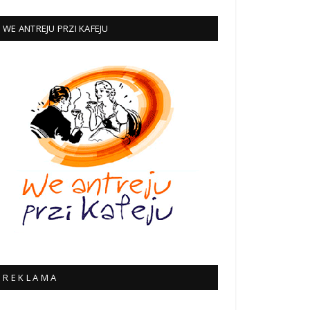
WE ANTREJU PRZI KAFEJU
R E K L A M A