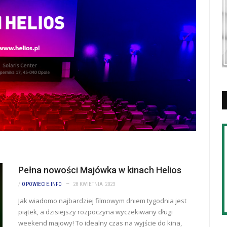
Pełna nowości Majówka w kinach Helios
/
OPOWIECIE.INFO
28 KWIETNIA 2023
Jak wiadomo najbardziej filmowym dniem tygodnia jest
piątek, a dzisiejszy rozpoczyna wyczekiwany długi
weekend majowy! To idealny czas na wyjście do kina,