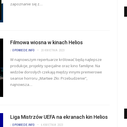
zapoznanie się z…
Filmowa wiosna w kinach Helios
/
OPOWIECIE.INFO
20 KWIETNIA 2023
W najnowszym repertuarze królować będą najlepsze
produkcje, projekty specjalne oraz kino familijne. Na
widzów dorosłych czekają między innymi premierowe
seanse horroru „Martwe Zło: Przebudzenie”,
najnowsza…
Liga Mistrzów UEFA na ekranach kin Helios
/
OPOWIECIE.INFO
6 KWIETNIA 2023