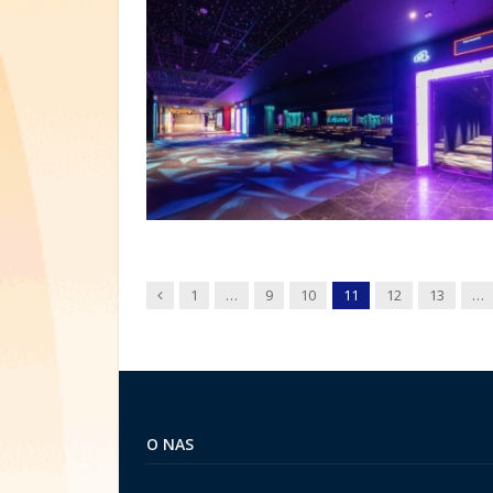
Wstecz
1
…
9
10
11
12
13
…
O NAS