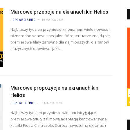
Marcowe przeboje na ekranach kin Helios
/
OPOWIECIE.INFO
10 MARCA 2023
Najbliższy tydzień przyniesie kinomanom wiele nowości i
różnorodne seanse specjalne. W repertuarze znajdą się
premierowe filmy zarówno dla najmłodszych, dla fanów
muzycznych opowieści, jak i…
Marcowe propozycje na ekranach kin
Helios
/
OPOWIECIE.INFO
3 MARCA 2023
Najbliższy tydzień przyniesie widzom intrygujące
premierowe tytuły z filmową adaptacją kontrowersyjnej
książki Piotra C. na czele. Oprócz nowości na ekranach