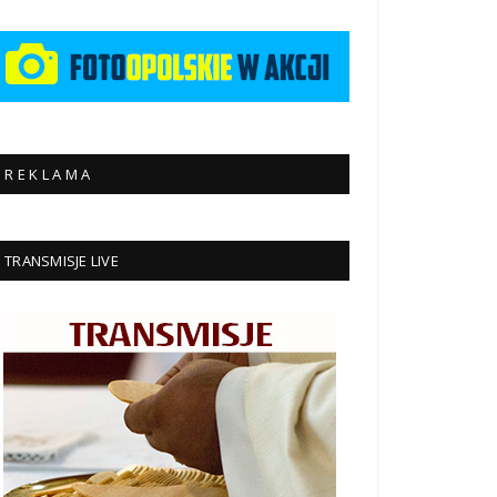
R E K L A M A
TRANSMISJE LIVE