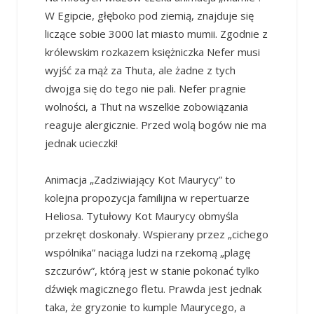
W Egipcie, głęboko pod ziemią, znajduje się
liczące sobie 3000 lat miasto mumii. Zgodnie z
królewskim rozkazem księżniczka Nefer musi
wyjść za mąż za Thuta, ale żadne z tych
dwojga się do tego nie pali. Nefer pragnie
wolności, a Thut na wszelkie zobowiązania
reaguje alergicznie. Przed wolą bogów nie ma
jednak ucieczki!
Animacja „Zadziwiający Kot Maurycy” to
kolejna propozycja familijna w repertuarze
Heliosa. Tytułowy Kot Maurycy obmyśla
przekręt doskonały. Wspierany przez „cichego
wspólnika” naciąga ludzi na rzekomą „plagę
szczurów”, którą jest w stanie pokonać tylko
dźwięk magicznego fletu. Prawda jest jednak
taka, że gryzonie to kumple Maurycego, a