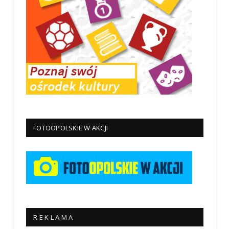
FOTOOPOLSKIE W AKCJI
R E K L A M A