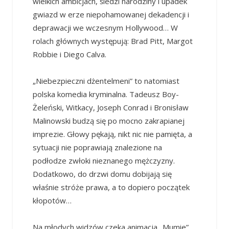
wielkich ambicjach, śledzi narodziny i upadek
gwiazd w erze niepohamowanej dekadencji i
deprawacji we wczesnym Hollywood… W
rolach głównych występują: Brad Pitt, Margot
Robbie i Diego Calva.
„Niebezpieczni dżentelmeni” to natomiast
polska komedia kryminalna. Tadeusz Boy-
Żeleński, Witkacy, Joseph Conrad i Bronisław
Malinowski budzą się po mocno zakrapianej
imprezie. Głowy pękają, nikt nic nie pamięta, a
sytuacji nie poprawiają znalezione na
podłodze zwłoki nieznanego mężczyzny.
Dodatkowo, do drzwi domu dobijają się
właśnie stróże prawa, a to dopiero początek
kłopotów…
Na młodych widzów czeka animacja „Mumie”.