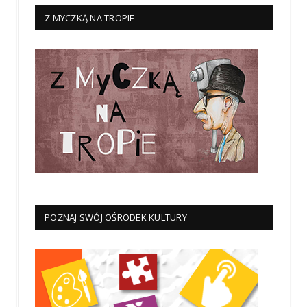
Z MYCZKĄ NA TROPIE
POZNAJ SWÓJ OŚRODEK KULTURY