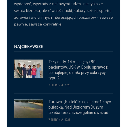
wydarzeń, wywiady z ciekawymi ludźmi, nie tylko ze
świata biznesu, ale również nauki, kultury, sztuki, sportu,
zdrowia i wielu innych interesujących obszarów – zawsze
pewnie, zawsze konkretnie.
NAJCIEKAWSZE
Trzy diety, 14 miesięcy i 90
pacjentów. USK w Opolu sprawdzi,
co najlepiej działa przy cukrzycy
typu 2
7 SIERPNIA 2026
Turawa: „Kajtek” kusi, ale może być
pułapką. Nad Jeziorem Dużym
trzeba teraz szczególnie uważać
7 SIERPNIA 2026