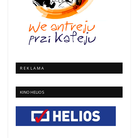
R E K L A M A
KINO HELIOS