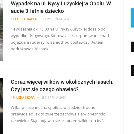
Wypadek na ul. Nysy Łużyckiej w Opolu. W
aucie 3-letnie dziecko
/
KLAUDIA GACKA
16 WRZEŚNIA 2024
14 września ok. 13:00 na ul. Nysy Łużyckiej doszło do
wypadku drogowego. Kierowca stracił panowanie nad
pojazdem i uderzył w samochód dostawczy. Autem
podróżowali 38-latek…
Coraz więcej wilków w okolicznych lasach.
Czy jest się czego obawiać?
/
MILENA SKÓRA
21 SIERPNIA 2023
Wilka w lesie można spotkać wszędzie i trudno
przewidzieć, jak to zwierzę zachowa się w obecności
człowieka. Stąd pojawia się lęk przed wilkiem, a być…