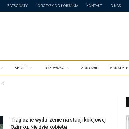
PATRONATY
LOGOTYPY DO POBRANIA
KONTAKT
O NAS
SPORT
ROZRYWKA
ZDROWIE
PORADY 
 4)
Tragiczne wydarzenie na stacji kolejowej
Ozimku. Nie żyje kobieta