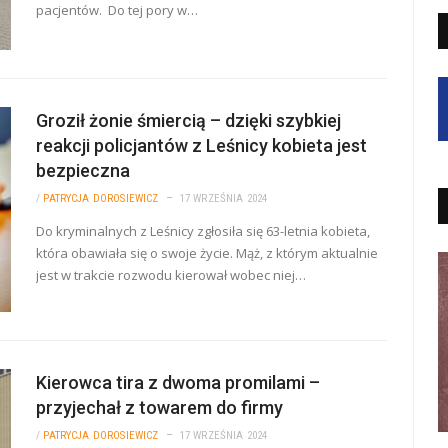
pacjentów. Do tej pory w…
Groził żonie śmiercią – dzięki szybkiej
reakcji policjantów z Leśnicy kobieta jest
bezpieczna
/
PATRYCJA DOROSIEWICZ
17 WRZEŚNIA 2024
Do kryminalnych z Leśnicy zgłosiła się 63-letnia kobieta,
która obawiała się o swoje życie. Mąż, z którym aktualnie
jest w trakcie rozwodu kierował wobec niej…
Kierowca tira z dwoma promilami –
przyjechał z towarem do firmy
/
PATRYCJA DOROSIEWICZ
17 WRZEŚNIA 2024