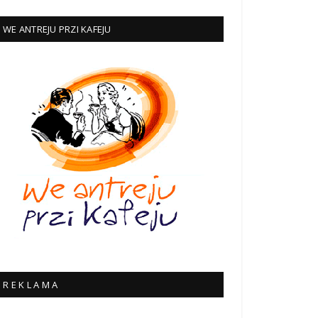
WE ANTREJU PRZI KAFEJU
R E K L A M A