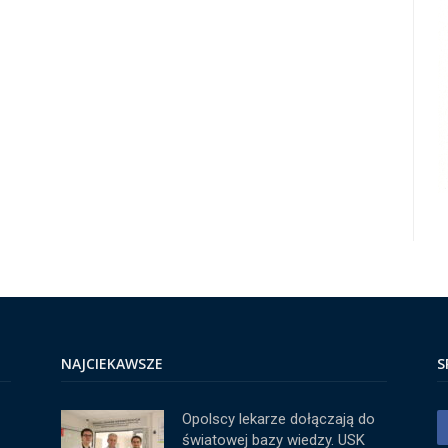
NAJCIEKAWSZE
S
Opolscy lekarze dołączają do
światowej bazy wiedzy. USK