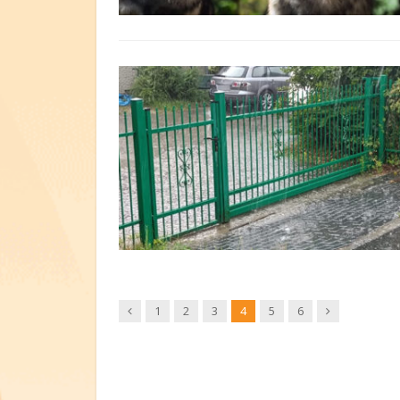
Wstecz
Dalej
1
2
3
4
5
6