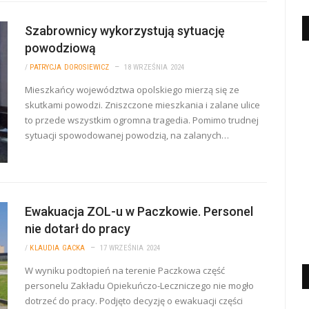
Szabrownicy wykorzystują sytuację
powodziową
/
PATRYCJA DOROSIEWICZ
18 WRZEŚNIA 2024
Mieszkańcy województwa opolskiego mierzą się ze
skutkami powodzi. Zniszczone mieszkania i zalane ulice
to przede wszystkim ogromna tragedia. Pomimo trudnej
sytuacji spowodowanej powodzią, na zalanych…
Ewakuacja ZOL-u w Paczkowie. Personel
nie dotarł do pracy
/
KLAUDIA GACKA
17 WRZEŚNIA 2024
W wyniku podtopień na terenie Paczkowa część
personelu Zakładu Opiekuńczo-Leczniczego nie mogło
dotrzeć do pracy. Podjęto decyzję o ewakuacji części