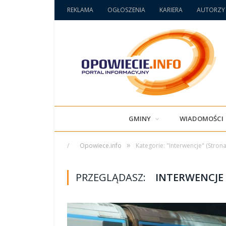
REKLAMA
OGŁOSZENIA
KARIERA
AUTORZY
GMINY
WIADOMOŚCI
»
/
Opowiece.info
Kategorie: "Interwencje"
(Strona
PRZEGLĄDASZ:
INTERWENCJE