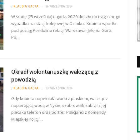
/
KLAUDIA GACKA
26 WRZEŚNIA 2024
W środę (25 września) o godz. 20.20 doszło do tragicznego
wypadku na stacji kolejowej w Ozimku. Kobieta wpadła
pod pociąg Pendolino relacji Warszawa–Jelenia Góra.
Po…
Okradł wolontariuszkę walczącą z
powodzią
/
KLAUDIA GACKA
23 WRZEŚNIA 2024
Gdy kobieta napełniała worki z piaskiem, walcząc z
napierającą wodą w Nysie, szabrownik zabrał z jej
plecaka telefon oraz portfel. Policjanci z Komendy
Miejskiej Policji…