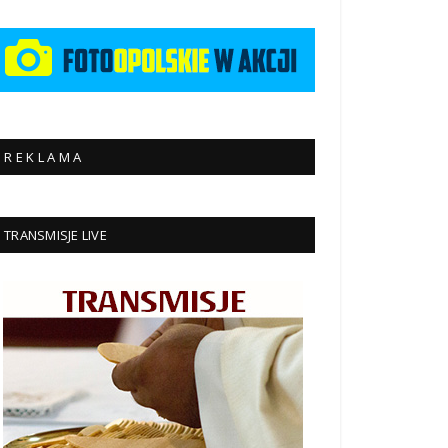
R E K L A M A
TRANSMISJE LIVE