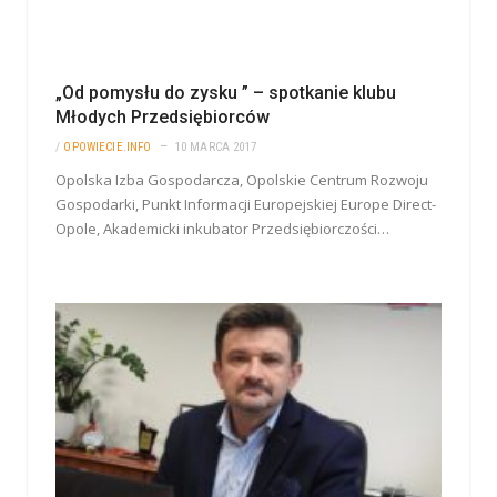
„Od pomysłu do zysku ” – spotkanie klubu
Młodych Przedsiębiorców
/
OPOWIECIE.INFO
10 MARCA 2017
Opolska Izba Gospodarcza, Opolskie Centrum Rozwoju
Gospodarki, Punkt Informacji Europejskiej Europe Direct-
Opole, Akademicki inkubator Przedsiębiorczości…