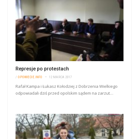
Represje po protestach
/
OPOWIECIE.INFO
12 MARCA 2017
Rafał Kampa i Łukasz Kołodziej z Dobrzenia Wielkiego
odpowiadali dziś przed opolskim sądem na zarzut…