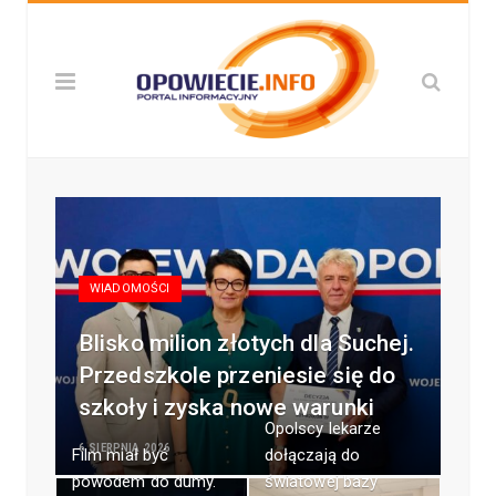
WIADOMOŚCI
Blisko milion złotych dla Suchej.
Przedszkole przeniesie się do
szkoły i zyska nowe warunki
Opolscy lekarze
6 SIERPNIA 2026
Film miał być
dołączają do
powodem do dumy.
światowej bazy