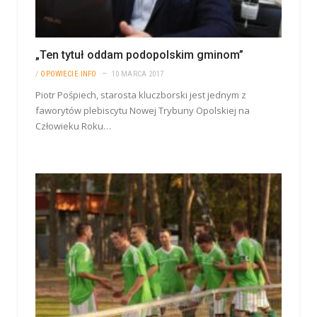
„Ten tytuł oddam podopolskim gminom”
/
OPOWIECIE.INFO
10 MARCA 2017
Piotr Pośpiech, starosta kluczborski jest jednym z
faworytów plebiscytu Nowej Trybuny Opolskiej na
Człowieku Roku…