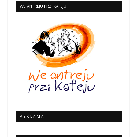
WE ANTREJU PRZI KAFEJU
R E K L A M A