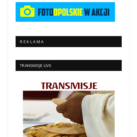
R E K L A M A
TRANSMISJE LIVE