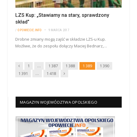
LZS Kup: „Stawiamy na stary, sprawdzony
skład”
/
OPOWIECIE.INFO
9 MARCA 2017
Drobne zmiany mogą zajść w składzie LZS-u Kup.
Możliwe, że do zespołu dołączy Maciej Bednarz,…
Wstecz
1
…
1 387
1 388
1 389
1 390
Dalej
1 391
…
1 418
MAGAZYN WOJEWÓDZTWA OPOLSKIEGO