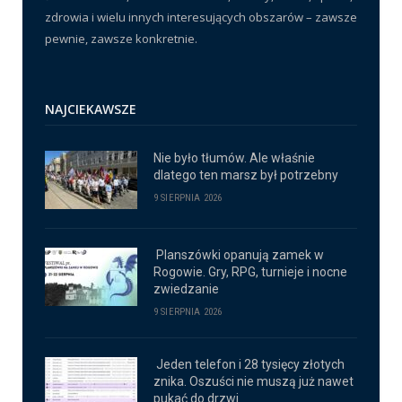
zdrowia i wielu innych interesujących obszarów – zawsze
pewnie, zawsze konkretnie.
NAJCIEKAWSZE
Nie było tłumów. Ale właśnie
dlatego ten marsz był potrzebny
9 SIERPNIA 2026
Planszówki opanują zamek w
Rogowie. Gry, RPG, turnieje i nocne
zwiedzanie
9 SIERPNIA 2026
Jeden telefon i 28 tysięcy złotych
znika. Oszuści nie muszą już nawet
pukać do drzwi