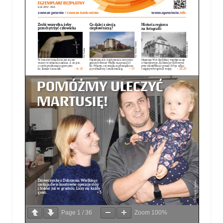
Page
1
/
36
Zoom
100%