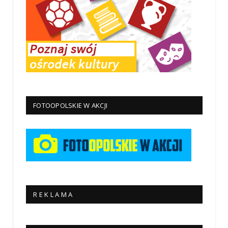
FOTOOPOLSKIE W AKCJI
R E K L A M A