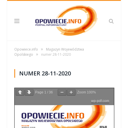
»
Opowiece.info
Magazyn Województwa
»
Opolskiego
numer 28-11-2020
NUMER 28-11-2020
Page
1
/
36
Zoom
100%
wp-pdf.com