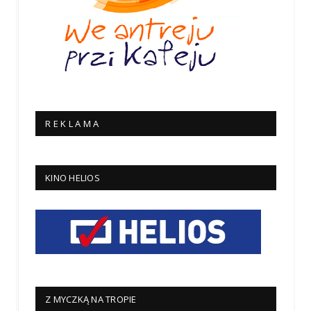
R E K L A M A
KINO HELIOS
Z MYCZKĄ NA TROPIE