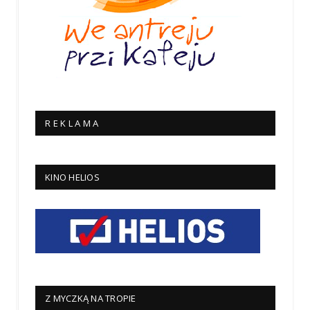
R E K L A M A
KINO HELIOS
Z MYCZKĄ NA TROPIE