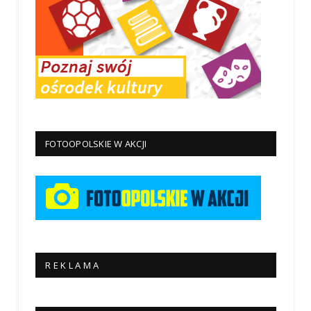
FOTOOPOLSKIE W AKCJI
R E K L A M A