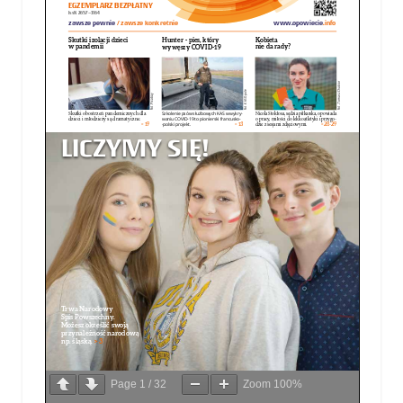
Page
1
/
32
Zoom
100%