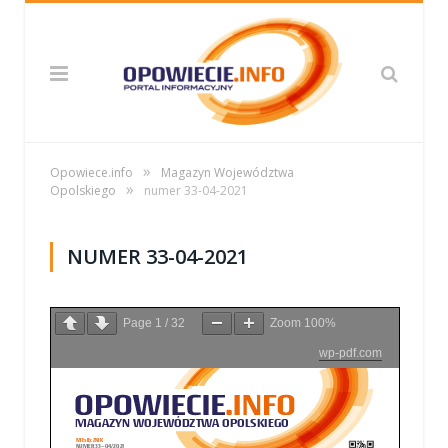
»
Opowiece.info
Magazyn Województwa
»
Opolskiego
numer 33-04-2021
NUMER 33-04-2021
Page
1
/
32
Zoom
100%
wp-pdf.com