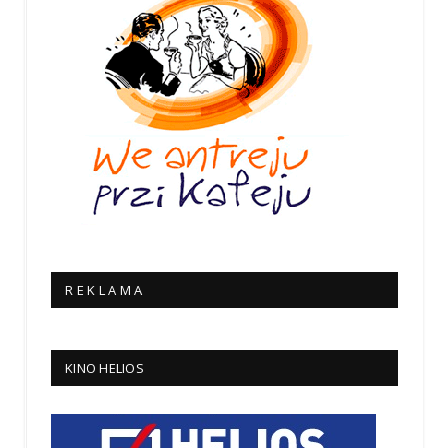
R E K L A M A
KINO HELIOS