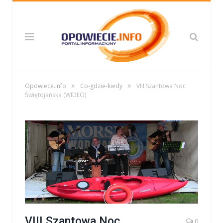
»
»
Opowiece.info
Co-gdzie-kiedy
VIII Szantowa Noc
Świętojańska (WIDEO)
VIII Szantowa Noc
0