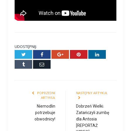
UDOSTĘPNIJ:
Twitter
Facebook
Google+
Pinterest
LinkedIn
Tumblr
E-
mail
POPRZEDNI
NASTĘPNY ARTYKUŁ
ARTYKUŁ
Niemodlin
Dobrzeń Wielki.
potrzebuje
Zatańczyli zumbę
obwodnicy!
dla Antosia
[REPORTAŻ