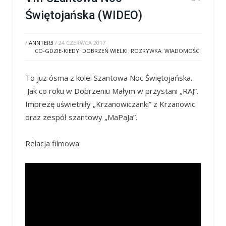
Świętojańska (WIDEO)
/
ANNTER3
/
24 CZERWCA 2017
CO-GDZIE-KIEDY
,
DOBRZEŃ WIELKI
,
ROZRYWKA
,
WIADOMOŚCI
To juz ósma z kolei Szantowa Noc Świętojańska.
Jak co roku w Dobrzeniu Małym w przystani „RAJ”.
Imprezę uświetniły „Krzanowiczanki” z Krzanowic
oraz zespół szantowy „MaPaJa”.
Relacja filmowa: