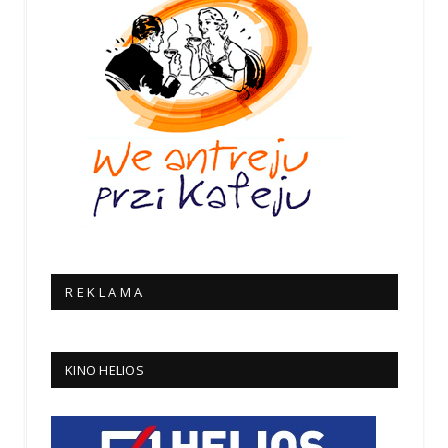
R E K L A M A
KINO HELIOS