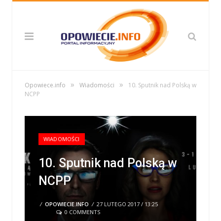
»
»
Opowiece.info
Wiadomości
10. Sputnik nad Polską w
NCPP
WIADOMOŚCI
10. Sputnik nad Polską w
NCPP
/
OPOWIECIE.INFO
/
27 LUTEGO 2017 / 13:25
0 COMMENTS