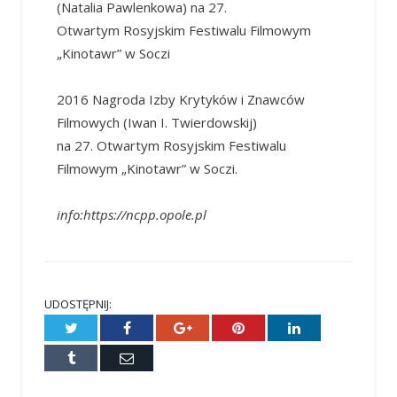
(Natalia Pawlenkowa) na 27.
Otwartym Rosyjskim Festiwalu Filmowym
„Kinotawr” w Soczi
2016 Nagroda Izby Krytyków i Znawców
Filmowych (Iwan I. Twierdowskij)
na 27. Otwartym Rosyjskim Festiwalu
Filmowym „Kinotawr” w Soczi.
info:https://ncpp.opole.pl
UDOSTĘPNIJ:
Twitter
Facebook
Google+
Pinterest
LinkedIn
Tumblr
E-
mail