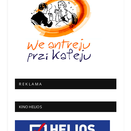
R E K L A M A
KINO HELIOS