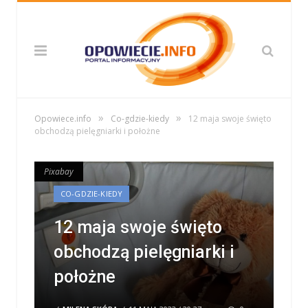
»
»
Opowiece.info
Co-gdzie-kiedy
12 maja swoje święto
obchodzą pielęgniarki i położne
Pixabay
Pixabay
CO-GDZIE-KIEDY
12 maja swoje święto
obchodzą pielęgniarki i
położne