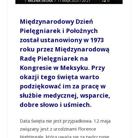
/
MILENA SKÓRA
/
11 MAJA 2023 / 20:27
0
COMMENTS
Międzynarodowy Dzień
Pielęgniarek i Położnych
został ustanowiony w 1973
roku przez Międzynarodową
Radę Pielęgniarek na
Kongresie w Meksyku. Przy
okazji tego święta warto
podziękować im za pracę w
służbie medycznej, wsparcie,
dobre słowo i uśmiech.
Data święta nie jest przypadkowa. 12 maja
związany jest z urodzinami Florence
Nightingale, którą uważa się za twórczynię