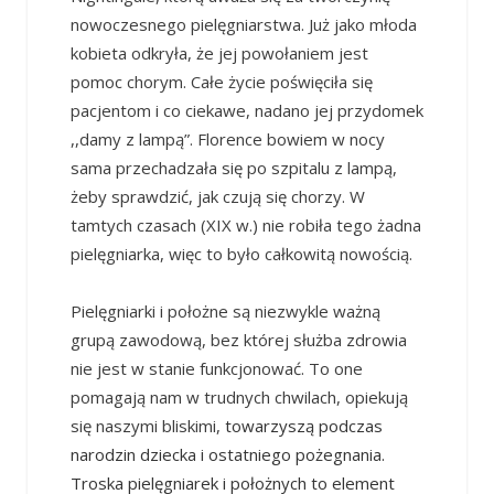
nowoczesnego pielęgniarstwa. Już jako młoda
kobieta odkryła, że jej powołaniem jest
pomoc chorym. Całe życie poświęciła się
pacjentom i co ciekawe, nadano jej przydomek
,,damy z lampą”. Florence bowiem w nocy
sama przechadzała się po szpitalu z lampą,
żeby sprawdzić, jak czują się chorzy. W
tamtych czasach (XIX w.) nie robiła tego żadna
pielęgniarka, więc to było całkowitą nowością.
Pielęgniarki i położne są niezwykle ważną
grupą zawodową, bez której służba zdrowia
nie jest w stanie funkcjonować. To one
pomagają nam w trudnych chwilach, opiekują
się naszymi bliskimi,
towarzyszą podczas
narodzin dziecka i ostatniego pożegnania.
Troska pielęgniarek i położnych to element