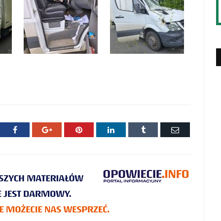
ter
Facebook
Google+
Pinterest
LinkedIn
Tumblr
E-
mail