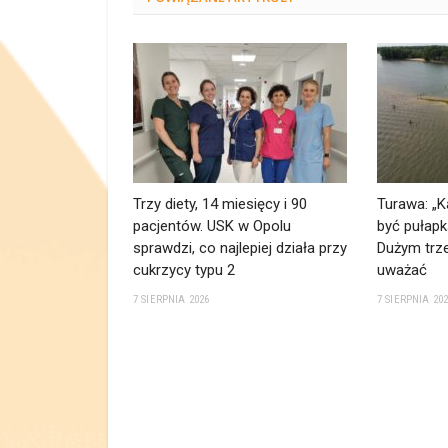
Trzy diety, 14 miesięcy i 90
Turawa: „K
pacjentów. USK w Opolu
być pułapk
sprawdzi, co najlepiej działa przy
Dużym trze
cukrzycy typu 2
uważać
7 SIERPNIA 2026
7 SIERPNIA 20