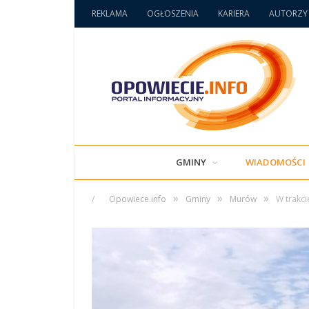
REKLAMA
OGŁOSZENIA
KARIERA
AUTORZY
GMINY
WIADOMOŚCI
»
»
»
/
Opowiece.info
Gminy
Murów
W trakci