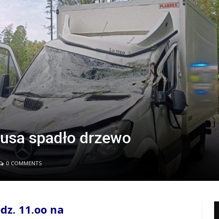
busa spadło drzewo
0 COMMENTS
odz. 11.oo na