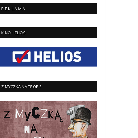
R E K L A M A
KINO HELIOS
Z MYCZKĄ NA TROPIE