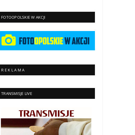
FOTOOPOLSKIE W AKCJI
R E K L A M A
TRANSMISJE LIVE