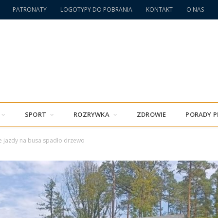
PATRONATY
LOGOTYPY DO POBRANIA
KONTAKT
O NAS
SPORT
ROZRYWKA
ZDROWIE
PORADY 
e jazdy na busa spadło drzewo