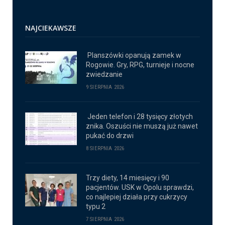
NAJCIEKAWSZE
Planszówki opanują zamek w
Rogowie. Gry, RPG, turnieje i nocne
zwiedzanie
9 SIERPNIA 2026
Jeden telefon i 28 tysięcy złotych
znika. Oszuści nie muszą już nawet
pukać do drzwi
8 SIERPNIA 2026
Trzy diety, 14 miesięcy i 90
pacjentów. USK w Opolu sprawdzi,
co najlepiej działa przy cukrzycy
typu 2
7 SIERPNIA 2026