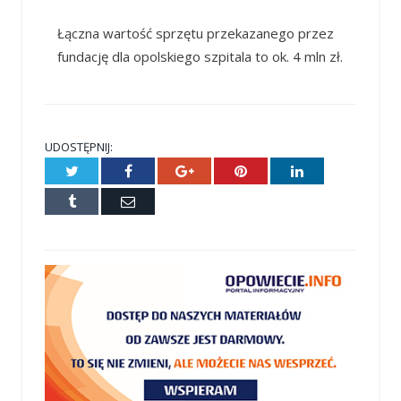
Łączna wartość sprzętu przekazanego przez
fundację dla opolskiego szpitala to ok. 4 mln zł.
UDOSTĘPNIJ:
Twitter
Facebook
Google+
Pinterest
LinkedIn
Tumblr
E-
mail