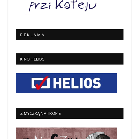
R E K L A M A
KINO HELIOS
Z MYCZKĄ NA TROPIE