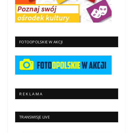
FOTOOPOLSKIE W AKCJI
R E K L A M A
TRANSMISJE LIVE