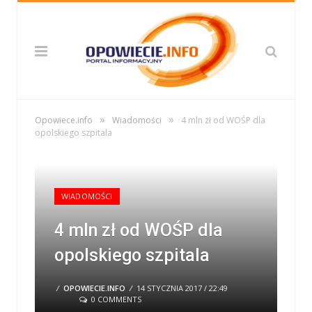
»
»
Opowiece.info
Wiadomości
4 mln zł od WOŚP dla
opolskiego szpitala
WIADOMOŚCI
4 mln zł od WOŚP dla
opolskiego szpitala
/
OPOWIECIE.INFO
/
14 STYCZNIA 2017 / 22:49
0 COMMENTS