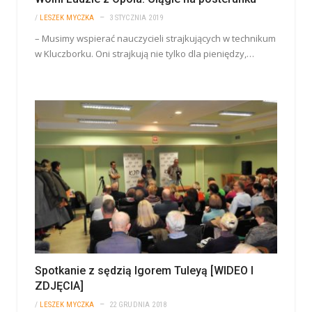
/
LESZEK MYCZKA
3 STYCZNIA 2019
– Musimy wspierać nauczycieli strajkujących w technikum
w Kluczborku. Oni strajkują nie tylko dla pieniędzy,…
Spotkanie z sędzią Igorem Tuleyą [WIDEO I
ZDJĘCIA]
/
LESZEK MYCZKA
22 GRUDNIA 2018