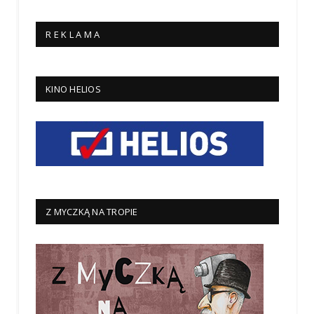
R E K L A M A
KINO HELIOS
Z MYCZKĄ NA TROPIE