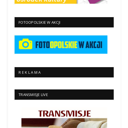
FOTOOPOLSKIE W AKCJI
R E K L A M A
TRANSMISJE LIVE