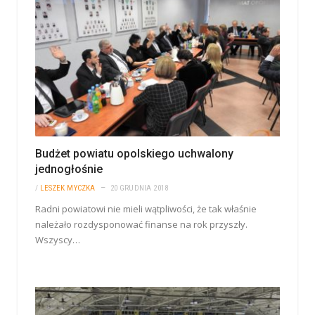
Budżet powiatu opolskiego uchwalony
jednogłośnie
/
LESZEK MYCZKA
20 GRUDNIA 2018
Radni powiatowi nie mieli wątpliwości, że tak właśnie
należało rozdysponować finanse na rok przyszły.
Wszyscy…