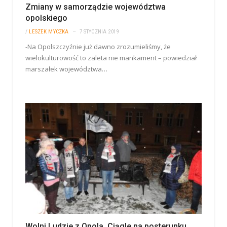
Zmiany w samorządzie województwa
opolskiego
/
LESZEK MYCZKA
7 STYCZNIA 2019
-Na Opolszczyźnie już dawno zrozumieliśmy, że
wielokulturowość to zaleta nie mankament – powiedział
marszałek województwa…
Wolni Ludzie z Opola. Ciągle na posterunku