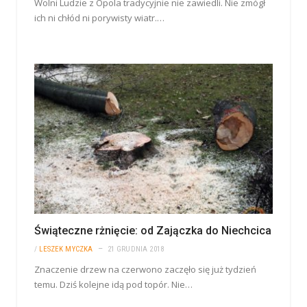
Wolni Ludzie z Opola tradycyjnie nie zawiedli. Nie zmógł
ich ni chłód ni porywisty wiatr.…
Świąteczne rżnięcie: od Zajączka do Niechcica
/
LESZEK MYCZKA
21 GRUDNIA 2018
Znaczenie drzew na czerwono zaczęło się już tydzień
temu. Dziś kolejne idą pod topór. Nie…