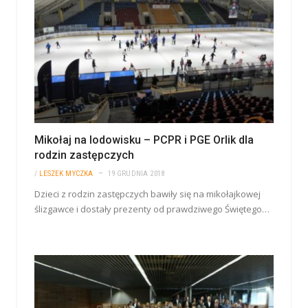
Mikołaj na lodowisku – PCPR i PGE Orlik dla
rodzin zastępczych
/
LESZEK MYCZKA
19 GRUDNIA 2018
Dzieci z rodzin zastępczych bawiły się na mikołajkowej
ślizgawce i dostały prezenty od prawdziwego Świętego…