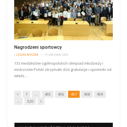
Nagrodzeni sportowcy
/
LESZEK MYCZKA
19 GRUDNIA 2018
133 medalistów ogólnopolskich olimpiad młodzieży i
mistrzostw Polski otrzymało dziś gratulacje i upominki od
władz…
Wstecz
1
…
455
456
457
458
459
Dalej
…
520