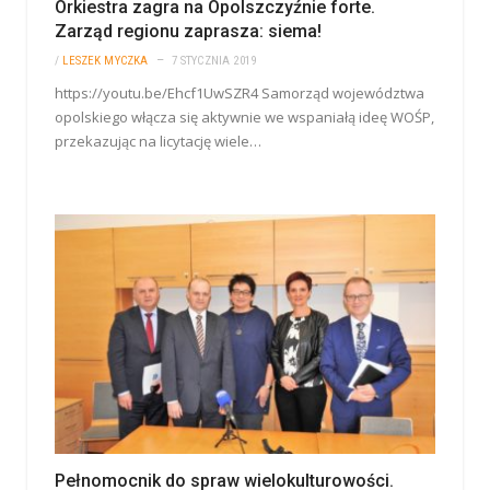
Orkiestra zagra na Opolszczyźnie forte.
Zarząd regionu zaprasza: siema!
/
LESZEK MYCZKA
7 STYCZNIA 2019
https://youtu.be/Ehcf1UwSZR4 Samorząd województwa
opolskiego włącza się aktywnie we wspaniałą ideę WOŚP,
przekazując na licytację wiele…
Pełnomocnik do spraw wielokulturowości.