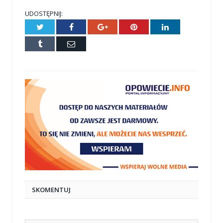
UDOSTĘPNIJ:
Twitter
Facebook
Google+
Pinterest
LinkedIn
Tumblr
E-
mail
SKOMENTUJ