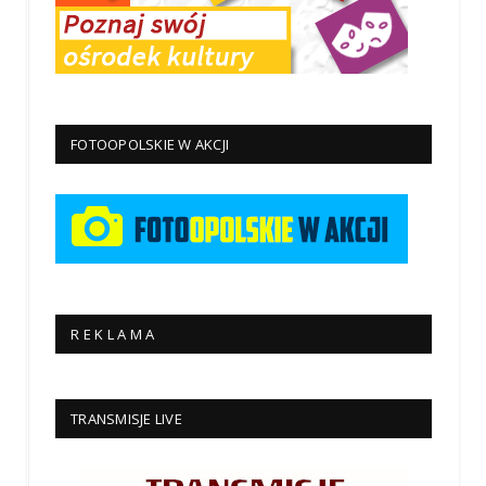
FOTOOPOLSKIE W AKCJI
R E K L A M A
TRANSMISJE LIVE