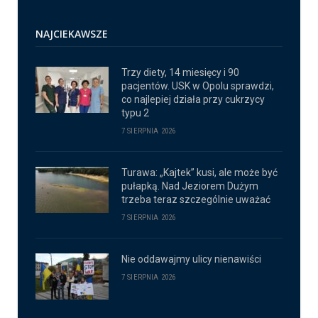
NAJCIEKAWSZE
Trzy diety, 14 miesięcy i 90
pacjentów. USK w Opolu sprawdzi,
co najlepiej działa przy cukrzycy
typu 2
7 SIERPNIA 2026
Turawa: „Kajtek” kusi, ale może być
pułapką. Nad Jeziorem Dużym
trzeba teraz szczególnie uważać
7 SIERPNIA 2026
Nie oddawajmy ulicy nienawiści
7 SIERPNIA 2026