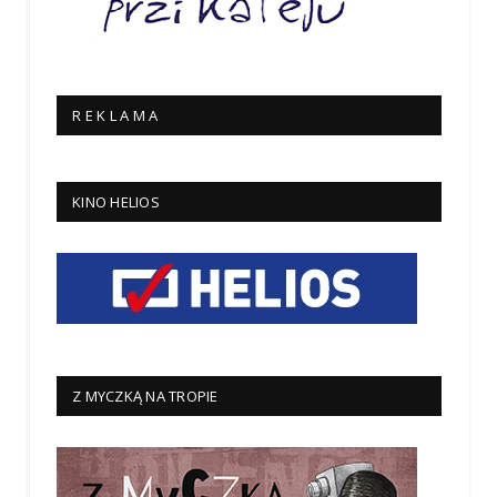
R E K L A M A
KINO HELIOS
Z MYCZKĄ NA TROPIE