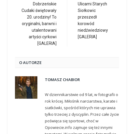
Dobrzeńskie
Ulicami Starych
Cudaki świętowały
Siołkowic
20. urodziny! To
przeszedł
oryginalni, barwni i
korowód
utalentowani
niedźwiedziowy
artyści cyrkowi
[GALERIA]
[GALERIA]
O AUTORZE
TOMASZ CHABIOR
W dziennikarstwie od 9 lat, w fotografii o
rok krócej. Miłośnik narciarstwa, karate i
siatkówki, spośród których nie uprawia
tylko trzeciej z dyscyplin. Przez całe życie
poświęca się sportowi, choć w
Opowiecie.info zajmuje się też innymi
tematami. W wolnym czasie fotografuje