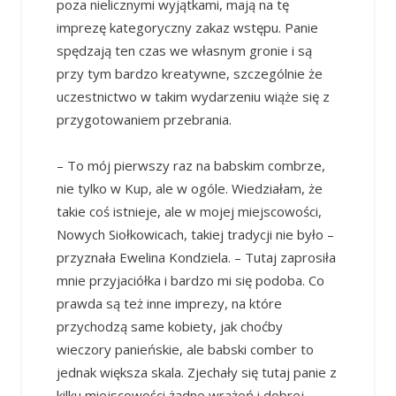
poza nielicznymi wyjątkami, mają na tę
imprezę kategoryczny zakaz wstępu. Panie
spędzają ten czas we własnym gronie i są
przy tym bardzo kreatywne, szczególnie że
uczestnictwo w takim wydarzeniu wiąże się z
przygotowaniem przebrania.
– To mój pierwszy raz na babskim combrze,
nie tylko w Kup, ale w ogóle. Wiedziałam, że
takie coś istnieje, ale w mojej miejscowości,
Nowych Siołkowicach, takiej tradycji nie było –
przyznała Ewelina Kondziela. – Tutaj zaprosiła
mnie przyjaciółka i bardzo mi się podoba. Co
prawda są też inne imprezy, na które
przychodzą same kobiety, jak choćby
wieczory panieńskie, ale babski comber to
jednak większa skala. Zjechały się tutaj panie z
kilku miejscowości żądne wrażeń i dobrej