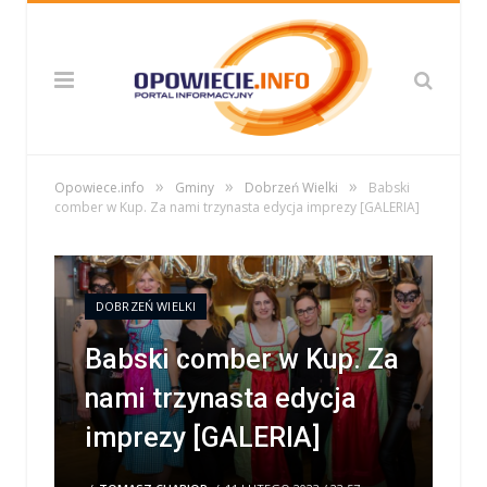
»
»
»
Opowiece.info
Gminy
Dobrzeń Wielki
Babski
comber w Kup. Za nami trzynasta edycja imprezy [GALERIA]
DOBRZEŃ WIELKI
Babski comber w Kup. Za
nami trzynasta edycja
imprezy [GALERIA]