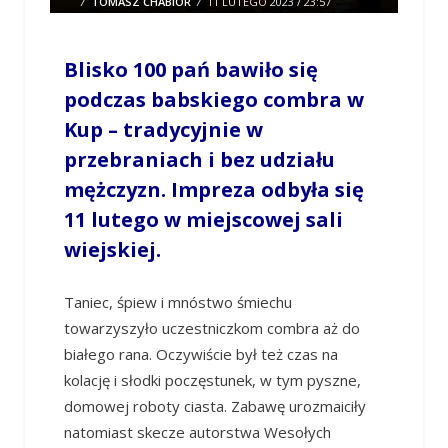
/
TOMASZ CHABIOR
/
11 LUTEGO 2023 / 23:57
0 COMMENTS
Blisko 100 pań bawiło się
podczas babskiego combra w
Kup –
tradycyjnie w
przebraniach i bez udziału
mężczyzn. Impreza
odbyła się
11 lutego w miejscowej sali
wiejskiej.
Taniec, śpiew i mnóstwo śmiechu
towarzyszyło uczestniczkom combra aż do
białego rana. Oczywiście był też czas na
kolację i słodki poczęstunek, w tym pyszne,
domowej roboty ciasta. Zabawę urozmaiciły
natomiast skecze autorstwa Wesołych