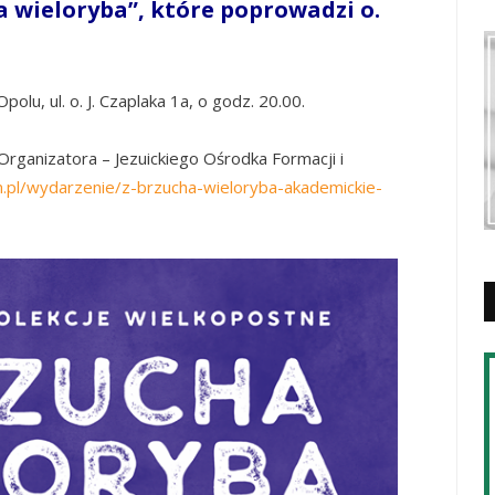
a wieloryba”, które poprowadzi o.
olu, ul. o. J. Czaplaka 1a, o godz. 20.00.
 Organizatora – Jezuickiego Ośrodka Formacji i
m.pl/wydarzenie/z-brzucha-wieloryba-akademickie-