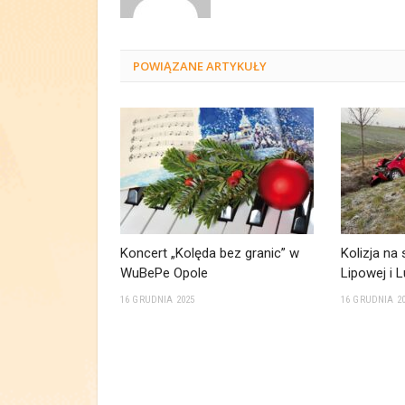
POWIĄZANE
ARTYKUŁY
Koncert „Kolęda bez granic” w
Kolizja na
WuBePe Opole
Lipowej i 
16 GRUDNIA 2025
16 GRUDNIA 2