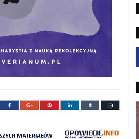
ter
Facebook
Google+
Pinterest
LinkedIn
Tumblr
E-
mail