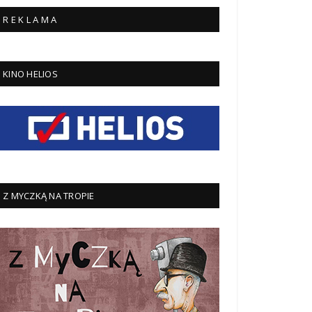
R E K L A M A
KINO HELIOS
Z MYCZKĄ NA TROPIE