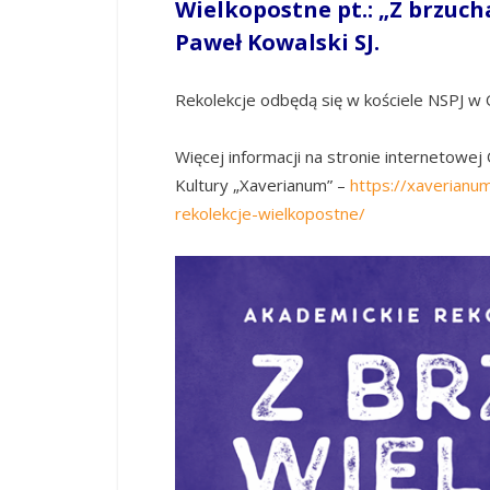
Wielkopostne pt.: „Z brzuch
Paweł Kowalski SJ.
Rekolekcje odbędą się w kościele NSPJ w Op
Więcej informacji na stronie internetowej
Kultury „Xaverianum” –
https://xaverianu
rekolekcje-wielkopostne/