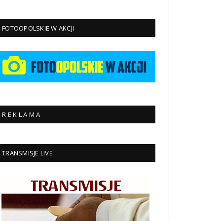
FOTOOPOLSKIE W AKCJI
R E K L A M A
TRANSMISJE LIVE