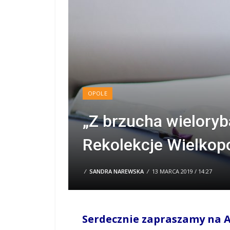
OPOLE
„Z brzucha wielory
Rekolekcje Wielkop
/
SANDRA NAREWSKA
/
13 MARCA 2019 / 14:27
Serdecznie zapraszamy na 