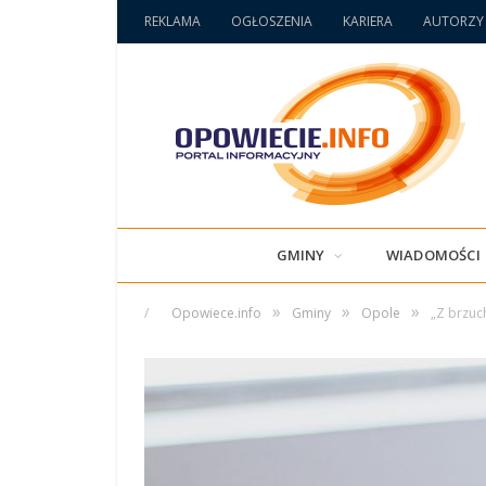
REKLAMA
OGŁOSZENIA
KARIERA
AUTORZY
GMINY
WIADOMOŚCI
»
»
»
/
Opowiece.info
Gminy
Opole
„Z brzuc