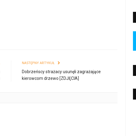
Ł
NASTĘPNY ARTYKUŁ
j
Dobrzeńscy strażacy usunęli zagrażające
i
kierowcom drzewo [ZDJĘCIA]