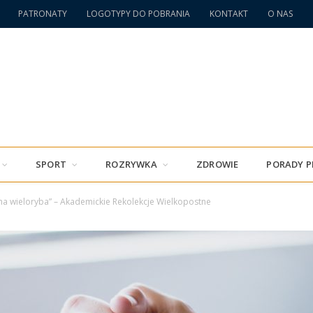
PATRONATY
LOGOTYPY DO POBRANIA
KONTAKT
O NAS
SPORT
ROZRYWKA
ZDROWIE
PORADY 
ha wieloryba” – Akademickie Rekolekcje Wielkopostne