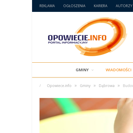
REKLAMA
OGŁOSZENIA
KARIERA
AUTORZY
GMINY
WIADOMOŚCI
»
»
»
/
Opowiece.info
Gminy
Dąbrowa
Budow