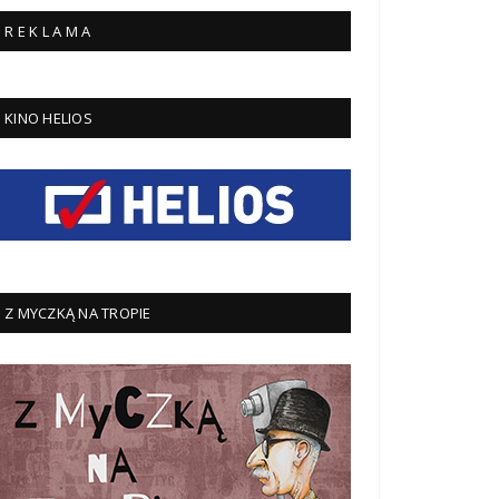
R E K L A M A
KINO HELIOS
Z MYCZKĄ NA TROPIE