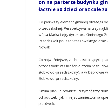
on na parterze budynku gim
łącznie 30 dzieci oraz całe 
To pierwszy element gminnej strategii d
przedszkolnej. Perspektywa na trzy najbl
wójta Marka Leję, dyrektora Gminnego Ze
Przedszkoli Janusza Staszowskiego oraz
Nowak.
Co najważniejsze, żadna z istniejących p
przedszkole w Chróścinie czeka rozbudo
żłobkowo-przedszkolny), a w Dąbrowie w
żłobkowo-przedszkolny.
Gmina planuje również utrzymać trzy domo
od potrzeb, jak i miejsc zamieszkania op
placówek.