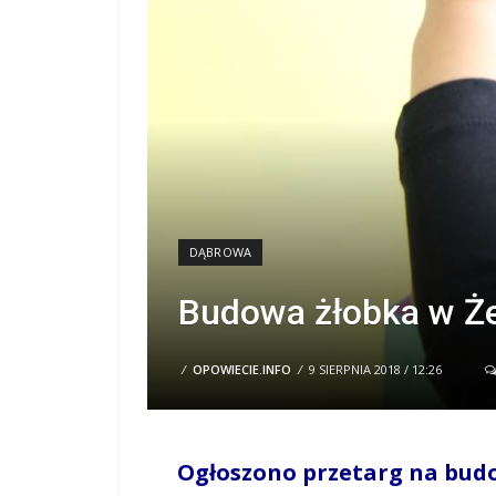
DĄBROWA
Budowa żłobka w Że
/
OPOWIECIE.INFO
/
9 SIERPNIA 2018 / 12:26
Ogłoszono przetarg na budo