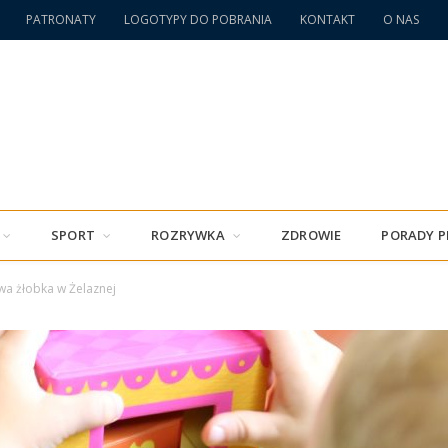
PATRONATY
LOGOTYPY DO POBRANIA
KONTAKT
O NAS
SPORT
ROZRYWKA
ZDROWIE
PORADY 
a żłobka w Żelaznej