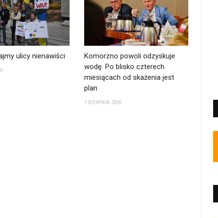
jmy ulicy nienawiści
Komorzno powoli odzyskuje
wodę. Po blisko czterech
26
miesiącach od skażenia jest
plan
7 SIERPNIA 2026