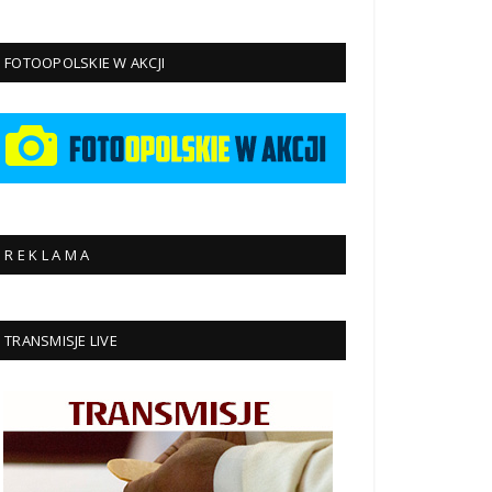
FOTOOPOLSKIE W AKCJI
R E K L A M A
TRANSMISJE LIVE