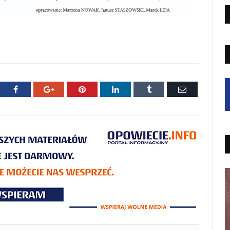
ter
Facebook
Google+
Pinterest
LinkedIn
Tumblr
E-
mail