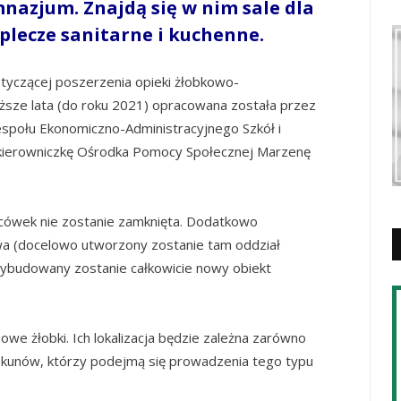
nazjum. Znajdą się w nim sale dla
zaplecze sanitarne i kuchenne.
otyczącej poszerzenia opieki żłobkowo-
iższe lata (do roku 2021) opracowana została przez
społu Ekonomiczno-Administracyjnego Szkół i
 kierowniczkę Ośrodka Pomocy Społecznej Marzenę
lacówek nie zostanie zamknięta. Dodatkowo
wa (docelowo utworzony zostanie tam oddział
ybudowany zostanie całkowicie nowy obiekt
we żłobki. Ich lokalizacja będzie zależna zarówno
iekunów, którzy podejmą się prowadzenia tego typu