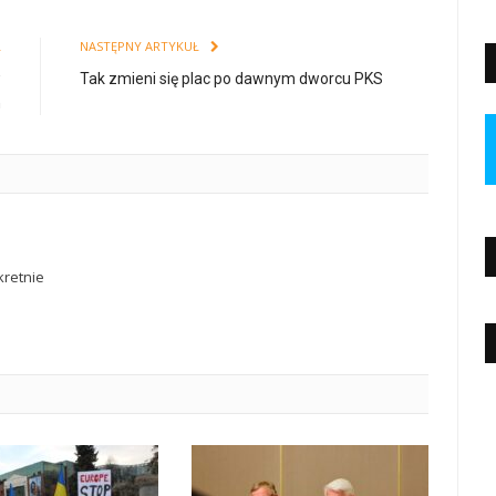
Ł
NASTĘPNY ARTYKUŁ
w
Tak zmieni się plac po dawnym dworcu PKS
h
retnie