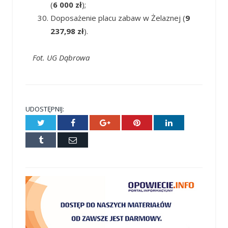
(
6 000 zł
);
Doposażenie placu zabaw w Żelaznej (
9
237,98 zł
).
Fot. UG Dąbrowa
UDOSTĘPNIJ:
Twitter
Facebook
Google+
Pinterest
LinkedIn
Tumblr
E-
mail