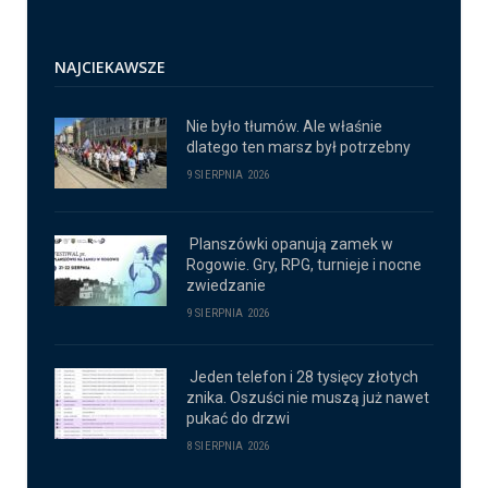
NAJCIEKAWSZE
Nie było tłumów. Ale właśnie
dlatego ten marsz był potrzebny
9 SIERPNIA 2026
Planszówki opanują zamek w
Rogowie. Gry, RPG, turnieje i nocne
zwiedzanie
9 SIERPNIA 2026
Jeden telefon i 28 tysięcy złotych
znika. Oszuści nie muszą już nawet
pukać do drzwi
8 SIERPNIA 2026