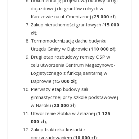
Dokumentację projektową budowy drogi
dojazdowej do gruntów rolnych w
Karczowie na ul. Cmentarnej (
25 000 zł
);
Zakup nieruchomości gruntowych (
15 000
zł
);
Termomodernizację dachu budynku
Urzędu Gminy w Dąbrowie (
110 000 zł
);
Drugi etap rozbudowy remizy OSP w
celu utworzenia Centrum Magazynowo-
Logistycznego z funkcją sanitarną w
Dąbrowie (
15 000 zł
);
Pierwszy etap budowy sali
gimnastycznej przy szkole podstawowej
w Naroku (
20 000 zł
);
Utworzenie żłobka w Żelaznej (
1 125
000 zł
);
Zakup traktorka-kosiarki z
oprzyrządowaniem (
10 000 zł
);