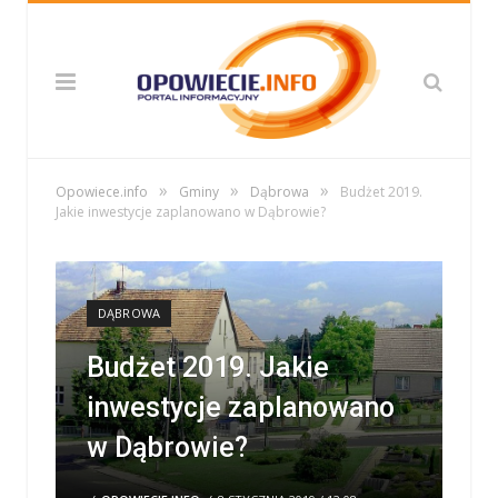
»
»
»
Opowiece.info
Gminy
Dąbrowa
Budżet 2019.
Jakie inwestycje zaplanowano w Dąbrowie?
DĄBROWA
Budżet 2019. Jakie
inwestycje zaplanowano
w Dąbrowie?