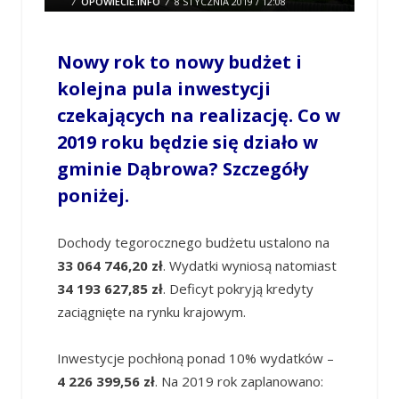
/
OPOWIECIE.INFO
/
8 STYCZNIA 2019 / 12:08
0 COMMENTS
Nowy rok to nowy budżet i
kolejna pula inwestycji
czekających na realizację. Co w
2019 roku będzie się działo w
gminie Dąbrowa? Szczegóły
poniżej.
Dochody tegorocznego budżetu ustalono na
33 064 746,20
zł
. Wydatki wyniosą natomiast
34
193 627,85 zł
. Deficyt pokryją kredyty
zaciągnięte na rynku krajowym.
Inwestycje pochłoną ponad 10% wydatków –
4
226 399,56 zł
. Na 2019 rok zaplanowano: