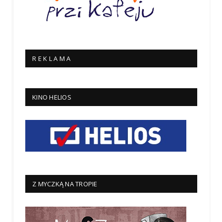
R E K L A M A
KINO HELIOS
Z MYCZKĄ NA TROPIE