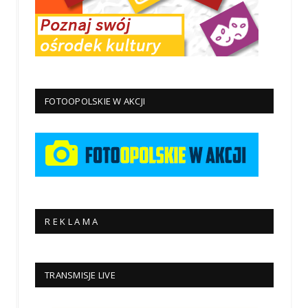
FOTOOPOLSKIE W AKCJI
R E K L A M A
TRANSMISJE LIVE