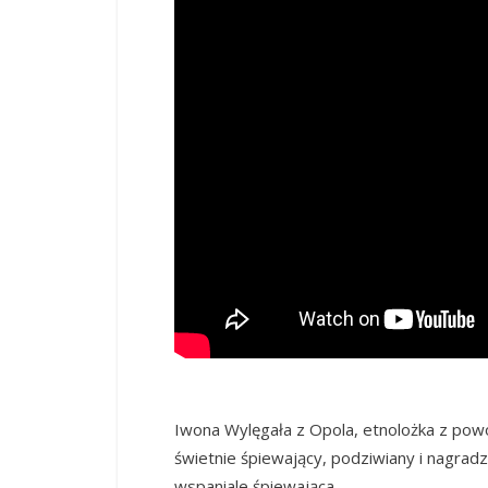
Iwona Wylęgała z Opola, etnolożka z powoł
świetnie śpiewający, podziwiany i nagradz
wspaniale śpiewająca.