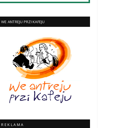
WE ANTREJU PRZI KAFEJU
R E K L A M A