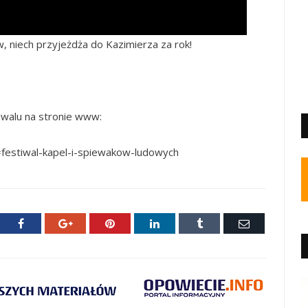
w, niech przyjeżdża do Kazimierza za rok!
iwalu na stronie www:
m=festiwal-kapel-i-spiewakow-ludowych
ter
Facebook
Google+
Pinterest
LinkedIn
Tumblr
E-
mail