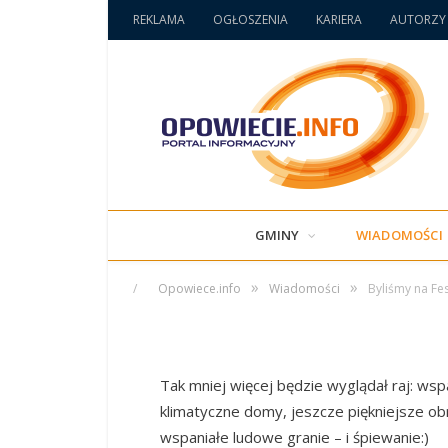
REKLAMA
OGŁOSZENIA
KARIERA
AUTORZY
WIADOMOŚCI
Byliśmy na Festiwal
niebo na ziemi, Ślą
GMINY
WIADOMOŚCI
»
»
/
Opowiece.info
Wiadomości
Byliśmy na Fes
/
OPOWIECIE.INFO
/
30 CZERWCA 2017 / 00:51
Tak mniej więcej będzie wyglądał raj: wspa
klimatyczne domy, jeszcze piękniejsze obr
wspaniałe ludowe granie – i śpiewanie:)