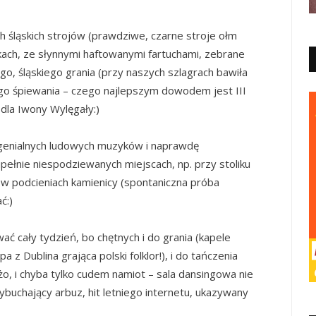
ch śląskich strojów (prawdziwe, czarne stroje ołm
kach, ze słynnymi haftowanymi fartuchami, zebrane
go, śląskiego grania (przy naszych szlagrach bawiła
rego śpiewania – czego najlepszym dowodem jest III
 dla Iwony Wylęgały:)
 genialnych ludowych muzyków i naprawdę
ełnie niespodziewanych miejscach, np. przy stoliku
bo w podcieniach kamienicy (spontaniczna próba
ć:)
ć cały tydzień, bo chętnych i do grania (kapele
a z Dublina grająca polski folklor!), i do tańczenia
żo, i chyba tylko cudem namiot – sala dansingowa nie
wybuchający arbuz, hit letniego internetu, ukazywany