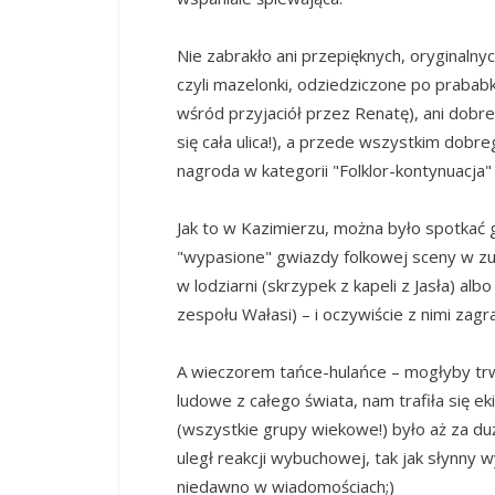
Nie zabrakło ani przepięknych, oryginalny
czyli mazelonki, odziedziczone po prabab
wśród przyjaciół przez Renatę), ani dobre
się cała ulica!), a przede wszystkim dob
nagroda w kategorii "Folklor-kontynuacja"
Jak to w Kazimierzu, można było spotkać
"wypasione" gwiazdy folkowej sceny w zup
w lodziarni (skrzypek z kapeli z Jasła) al
zespołu Wałasi) – i oczywiście z nimi zagra
A wieczorem tańce-hulańce – mogłyby trwa
ludowe z całego świata, nam trafiła się ekip
(wszystkie grupy wiekowe!) było aż za du
uległ reakcji wybuchowej, tak jak słynny 
niedawno w wiadomościach;)