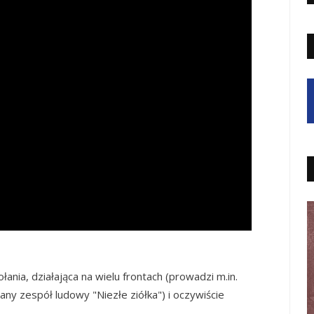
ania, działająca na wielu frontach (prowadzi m.in.
any zespół ludowy "Niezłe ziółka") i oczywiście