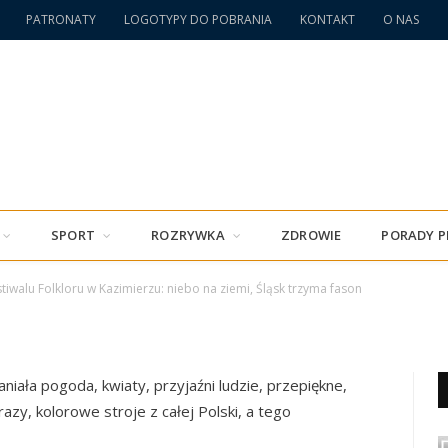
PATRONATY
LOGOTYPY DO POBRANIA
KONTAKT
O NAS
u Folkloru w Kazimierzu:
sk trzyma fason
SPORT
ROZRYWKA
ZDROWIE
PORADY 
tiwalu Folkloru w Kazimierzu: niebo na ziemi, Śląsk trzyma fason
0 COMMENTS
niała pogoda, kwiaty, przyjaźni ludzie, przepiękne,
azy, kolorowe stroje z całej Polski, a tego