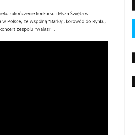
iela: zakończenie konkursu i Msza Święta w
za w Polsce, ze wspólną "Barką", korowód do Rynku,
koncert zespołu "Wałasi"…