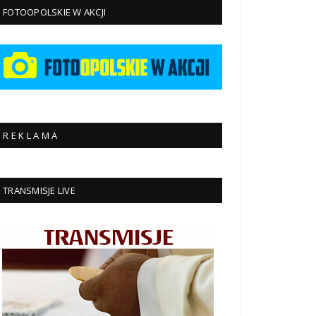
FOTOOPOLSKIE W AKCJI
R E K L A M A
TRANSMISJE LIVE