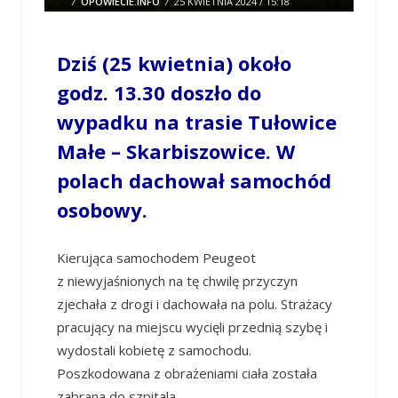
/
OPOWIECIE.INFO
/
25 KWIETNIA 2024 / 15:18
0 COMMENTS
Dziś (25 kwietnia) około
godz. 13.30 doszło do
wypadku na trasie Tułowice
Małe – Skarbiszowice. W
polach dachował samochód
osobowy.
Kierująca samochodem Peugeot
z niewyjaśnionych na tę chwilę przyczyn
zjechała z drogi i dachowała na polu. Strażacy
pracujący na miejscu wycięli przednią szybę i
wydostali kobietę z samochodu.
Poszkodowana z obrażeniami ciała została
zabrana do szpitala.