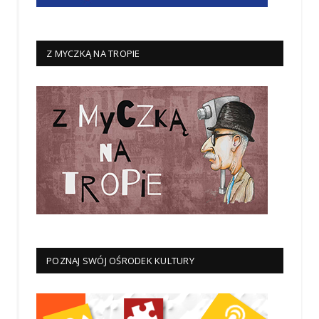
Z MYCZKĄ NA TROPIE
POZNAJ SWÓJ OŚRODEK KULTURY