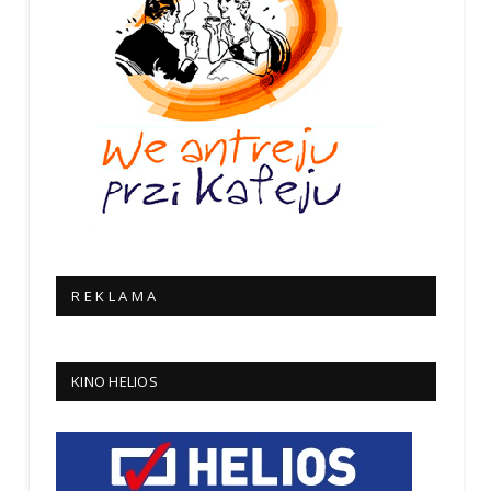
R E K L A M A
KINO HELIOS