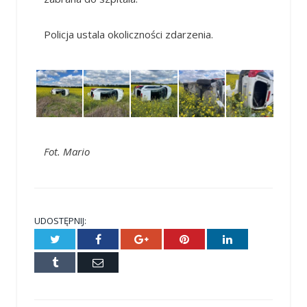
Policja ustala okoliczności zdarzenia.
Fot. Mario
UDOSTĘPNIJ:
Twitter
Facebook
Google+
Pinterest
LinkedIn
Tumblr
E-
mail