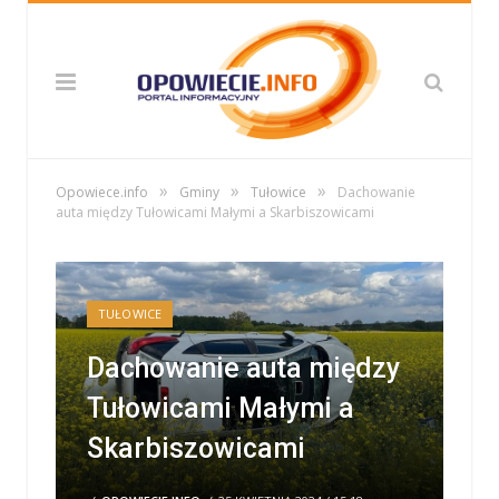
»
»
»
Opowiece.info
Gminy
Tułowice
Dachowanie
auta między Tułowicami Małymi a Skarbiszowicami
TUŁOWICE
Dachowanie auta między
Tułowicami Małymi a
Skarbiszowicami