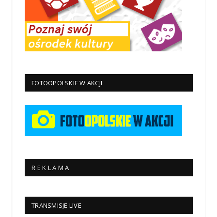
FOTOOPOLSKIE W AKCJI
R E K L A M A
TRANSMISJE LIVE