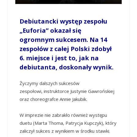
/
ANNTER3
/
22 MAJA 2018 / 12:29
0
COMMENTS
Debiutancki występ zespołu
„Euforia” okazał się
ogromnym sukcesem. Na 14
zespołów z całej Polski zdobył
6. miejsce i jest to, jak na
debiutanta, doskonały wynik.
Życzymy dalszych sukcesów
zespołowi, instruktorce Justynie Gawrońskiej
oraz choreografce Annie Jakubik.
W imprezie nie zabrakło również występu
duetu (Marta Thoma, Patrycja Kupczyk), który
zaliczył sukces z wynikiem w środku stawki.