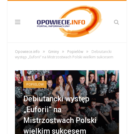
»
»
»
Opowiece.info
Gminy
Popielów
Debiutancki
występ „Euforii” na Mistrzostwach Polski wielkim sukcesem
POPIELÓW
Debiutancki występ
„Euforii” na
Mistrzostwach Polski
wielkim sukcesem