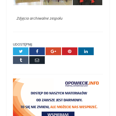
Zdjęcia archiwalne zespołu
UDOSTĘPNIJ:
Twitter
Facebook
Google+
Pinterest
LinkedIn
Tumblr
E-
mail