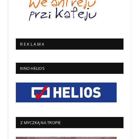
R E K L A M A
KINO HELIOS
Z MYCZKĄ NA TROPIE