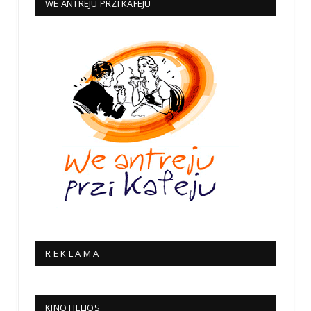
WE ANTREJU PRZI KAFEJU
R E K L A M A
KINO HELIOS