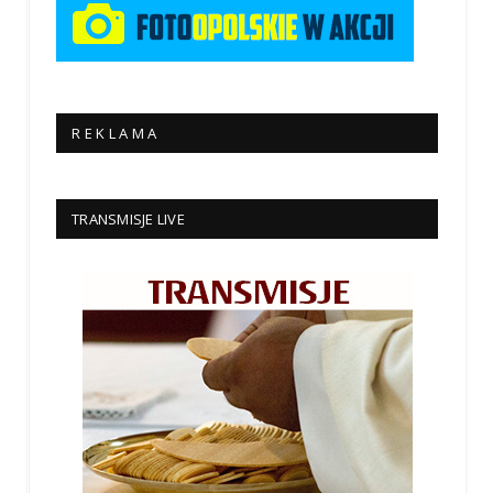
R E K L A M A
TRANSMISJE LIVE