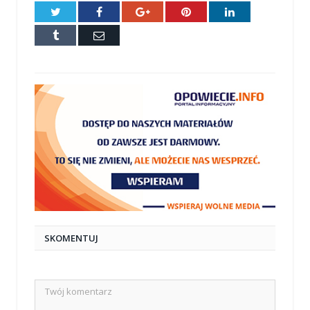
Twitter
Facebook
Google+
Pinterest
LinkedIn
Tumblr
E-
mail
SKOMENTUJ