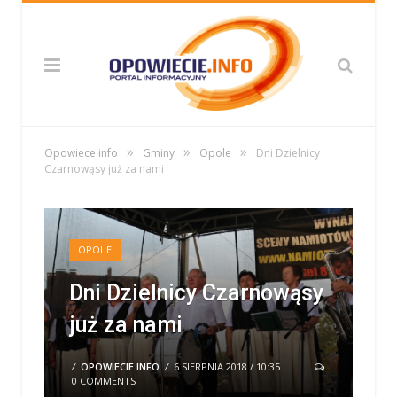
»
»
»
Opowiece.info
Gminy
Opole
Dni Dzielnicy
Czarnowąsy już za nami
OPOLE
Dni Dzielnicy Czarnowąsy
już za nami
/
OPOWIECIE.INFO
/
6 SIERPNIA 2018 / 10:35
0 COMMENTS