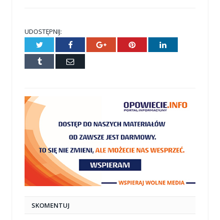
UDOSTĘPNIJ:
Twitter
Facebook
Google+
Pinterest
LinkedIn
Tumblr
E-
mail
SKOMENTUJ