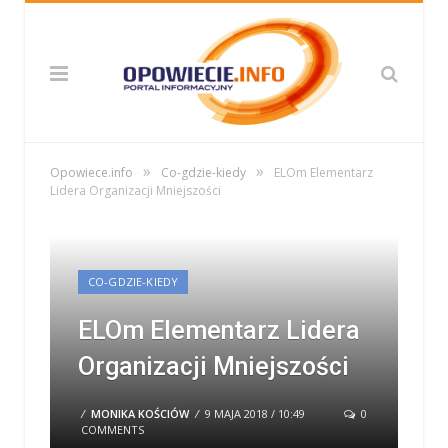
»
»
Opowiece.info
Co-gdzie-kiedy
ELOm Elementarz
Lidera Organizacji Mniejszości
CO-GDZIE-KIEDY
ELOm Elementarz Lidera
Organizacji Mniejszości
/
MONIKA KOŚCIÓW
/
9 MAJA 2018 / 10:49
0
COMMENTS