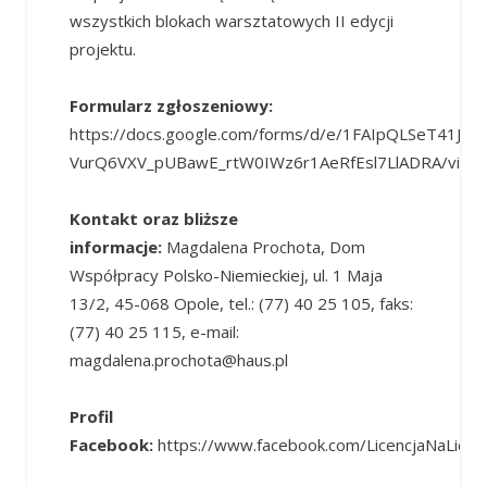
wszystkich blokach warsztatowych II edycji
projektu.
Formularz zgłoszeniowy:
https://docs.google.com/forms/d/e/1FAIpQLSeT41J_l-
VurQ6VXV_pUBawE_rtW0IWz6r1AeRfEsl7LlADRA/view
Kontakt oraz bliższe
informacje:
Magdalena Prochota, Dom
Współpracy Polsko-Niemieckiej, ul. 1 Maja
13/2, 45-068 Opole, tel.: (77) 40 25 105, faks:
(77) 40 25 115, e-mail:
magdalena.prochota@haus.pl
Profil
Facebook:
https://www.facebook.com/LicencjaNaLider