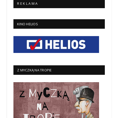
R E K L A M A
KINO HELIOS
Z MYCZKĄ NA TROPIE