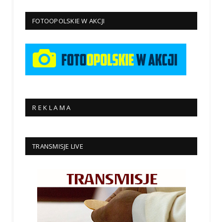
FOTOOPOLSKIE W AKCJI
R E K L A M A
TRANSMISJE LIVE