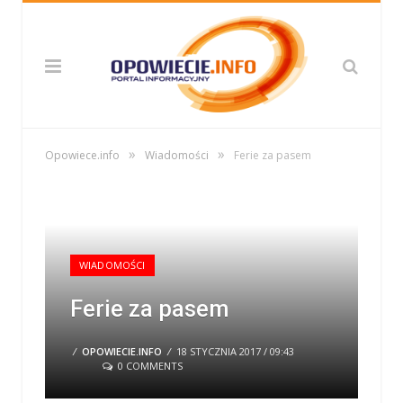
»
»
Opowiece.info
Wiadomości
Ferie za pasem
WIADOMOŚCI
Ferie za pasem
/
OPOWIECIE.INFO
/
18 STYCZNIA 2017 / 09:43
0 COMMENTS