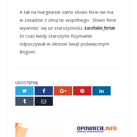
A tak na marginesie samo słowo ferie nie ma
w zasadzie z zimą nic wspólnego. Słowo ferie
wywodzi się ze starożytności.
Łacińskie feriae
to czas kiedy starożytni Rzymianie
odpoczywali w okresie świąt poświęconym
Bogom.
UDOSTĘPNIJ:
Twitter
Facebook
Google+
Pinterest
LinkedIn
Tumblr
E-
mail