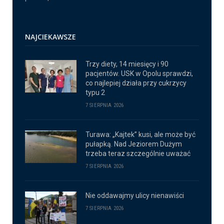
NAJCIEKAWSZE
Trzy diety, 14 miesięcy i 90
pacjentów. USK w Opolu sprawdzi,
co najlepiej działa przy cukrzycy
typu 2
7 SIERPNIA 2026
Turawa: „Kajtek” kusi, ale może być
pułapką. Nad Jeziorem Dużym
trzeba teraz szczególnie uważać
7 SIERPNIA 2026
Nie oddawajmy ulicy nienawiści
7 SIERPNIA 2026