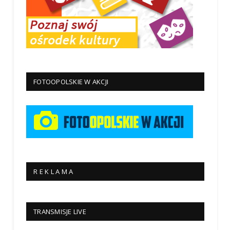
FOTOOPOLSKIE W AKCJI
R E K L A M A
TRANSMISJE LIVE