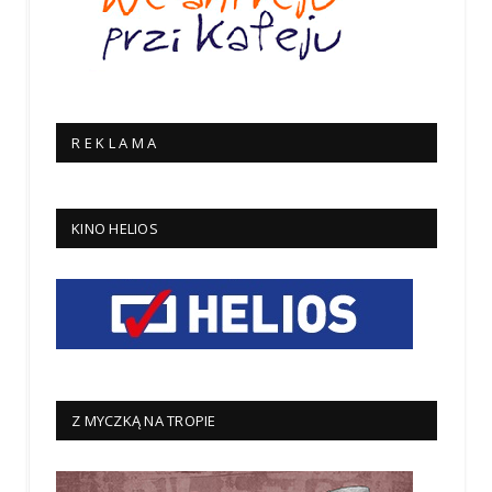
R E K L A M A
KINO HELIOS
Z MYCZKĄ NA TROPIE