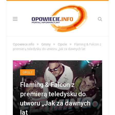
»
»
»
Opowiece.info
Gminy
Opole
Flaming & Falcon z
premierą teledysku do utworu „Jak za dawnych lat
OPOLE
Flaming & Falcon z
premierą teledysku do
utworu „Jak za dawnych
lat