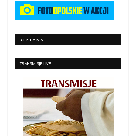
R E K L A M A
TRANSMISJE LIVE