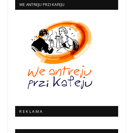
WE ANTREJU PRZI KAFEJU
R E K L A M A