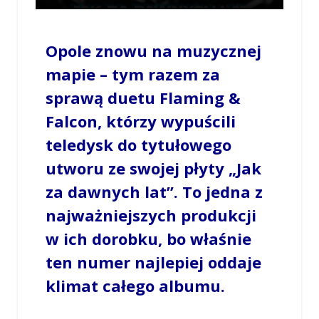
/
OPOWIECIE.INFO
/
2 PAŹDZIERNIKA 2025 / 18:03
0 COMMENTS
Opole znowu na muzycznej
mapie – tym razem za
sprawą duetu Flaming &
Falcon, którzy wypuścili
teledysk do tytułowego
utworu ze swojej płyty „Jak
za dawnych lat”. To jedna z
najważniejszych produkcji
w ich dorobku, bo właśnie
ten numer najlepiej oddaje
klimat całego albumu.