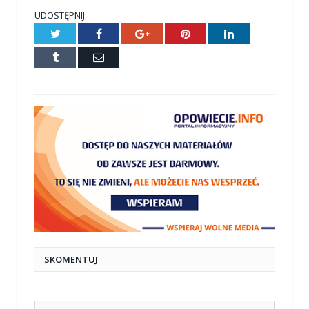
UDOSTĘPNIJ:
Twitter
Facebook
Google+
Pinterest
LinkedIn
Tumblr
E-
mail
SKOMENTUJ