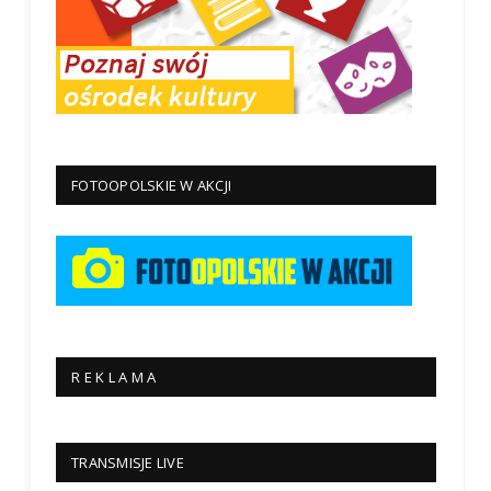
FOTOOPOLSKIE W AKCJI
R E K L A M A
TRANSMISJE LIVE