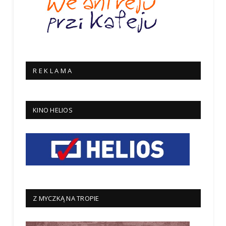
R E K L A M A
KINO HELIOS
Z MYCZKĄ NA TROPIE