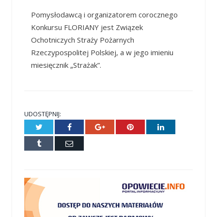
Pomysłodawcą i organizatorem corocznego
Konkursu FLORIANY jest Związek
Ochotniczych Straży Pożarnych
Rzeczypospolitej Polskiej, a w jego imieniu
miesięcznik „Strażak”.
UDOSTĘPNIJ:
Twitter
Facebook
Google+
Pinterest
LinkedIn
Tumblr
E-
mail