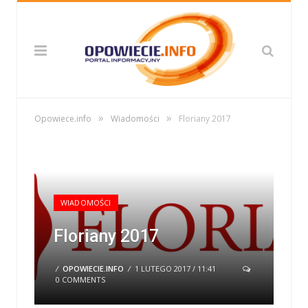
»
»
Opowiece.info
Wiadomości
Floriany 2017
WIADOMOŚCI
Floriany 2017
/
OPOWIECIE.INFO
/
1 LUTEGO 2017 / 11:41
0 COMMENTS