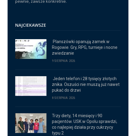
pewnie, zawsze konkretnie.
NAJCIEKAWSZE
Planszówki opanują zamek w
Rogowie. Gry, RPG, turnieje i nocne
zwiedzanie
9 SIERPNIA 2026
Jeden telefon i 28 tysięcy złotych
znika. Oszuści nie muszą już nawet
pukać do drzwi
8 SIERPNIA 2026
Trzy diety, 14 miesięcy i 90
pacjentów. USK w Opolu sprawdzi,
co najlepiej działa przy cukrzycy
typu 2