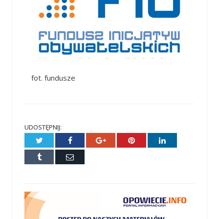
fot. fundusze
UDOSTĘPNIJ:
Twitter
Facebook
Google+
Pinterest
LinkedIn
Tumblr
E-
mail