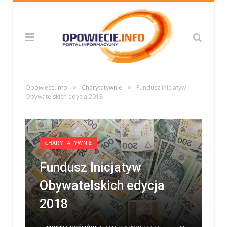
»
»
Opowiece.info
Charytatywnie
Fundusz Inicjatyw
Obywatelskich edycja 2018
CHARYTATYWNIE
Fundusz Inicjatyw
Obywatelskich edycja
2018