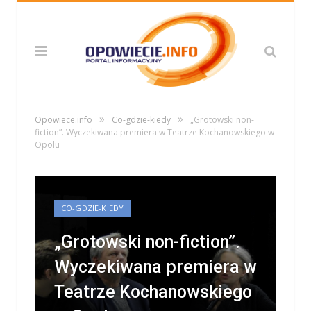
»
»
Opowiece.info
Co-gdzie-kiedy
„Grotowski non-
fiction”. Wyczekiwana premiera w Teatrze Kochanowskiego w
Opolu
CO-GDZIE-KIEDY
„Grotowski non-fiction”.
Wyczekiwana premiera w
Teatrze Kochanowskiego