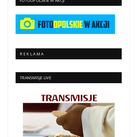
FOTOOPOLSKIE W AKCJI
R E K L A M A
TRANSMISJE LIVE