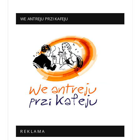
WE ANTREJU PRZI KAFEJU
R E K L A M A