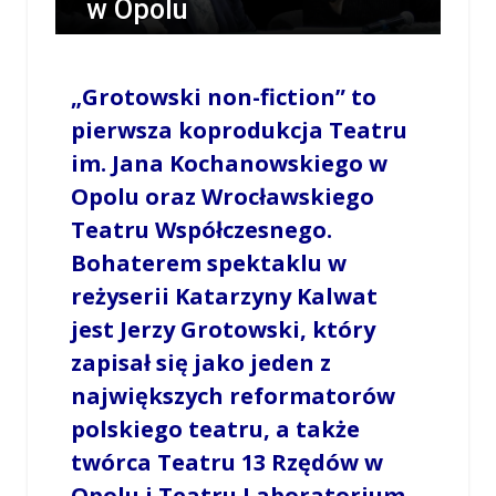
w Opolu
/
ANNA KONOPKA
/
4 GRUDNIA 2018 / 16:46
0 COMMENTS
„Grotowski non-fiction” to
pierwsza koprodukcja Teatru
im. Jana Kochanowskiego w
Opolu oraz Wrocławskiego
Teatru Współczesnego.
Bohaterem spektaklu w
reżyserii Katarzyny Kalwat
jest Jerzy Grotowski, który
zapisał się jako jeden z
największych reformatorów
polskiego teatru, a także
twórca Teatru 13 Rzędów w
Opolu i Teatru Laboratorium