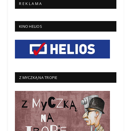
R E K L A M A
KINO HELIOS
Z MYCZKĄ NA TROPIE