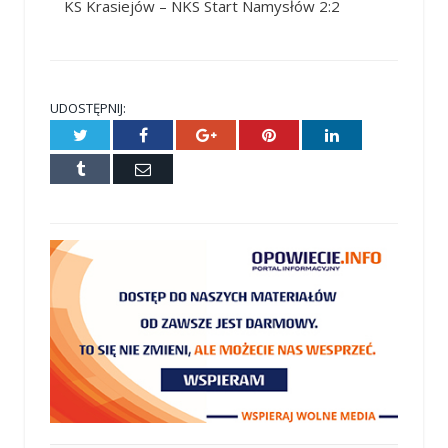
KS Krasiejów – NKS Start Namysłów 2:2
UDOSTĘPNIJ:
Twitter
Facebook
Google+
Pinterest
LinkedIn
Tumblr
E-
mail