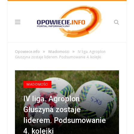
»
»
Opowiece.info
Wiadomości
IV liga. Agroplon
Głuszyna zostaje liderem. Podsumowanie 4. kolejki
WIADOMOŚCI
IV liga. Agroplon
Głuszyna zostaje
liderem. Podsumowanie
4. kolejki