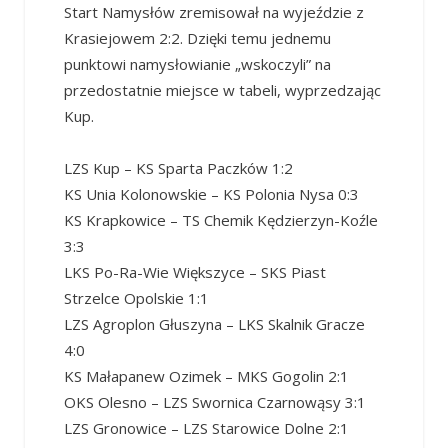
Start Namysłów zremisował na wyjeździe z
Krasiejowem 2:2. Dzięki temu jednemu
punktowi namysłowianie „wskoczyli” na
przedostatnie miejsce w tabeli, wyprzedzając
Kup.
LZS Kup – KS Sparta Paczków 1:2
KS Unia Kolonowskie – KS Polonia Nysa 0:3
KS Krapkowice – TS Chemik Kędzierzyn-Koźle
3:3
LKS Po-Ra-Wie Większyce – SKS Piast
Strzelce Opolskie 1:1
LZS Agroplon Głuszyna – LKS Skalnik Gracze
4:0
KS Małapanew Ozimek – MKS Gogolin 2:1
OKS Olesno – LZS Swornica Czarnowąsy 3:1
LZS Gronowice – LZS Starowice Dolne 2:1