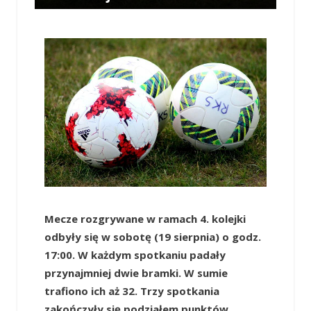
/
OPOWIECIE.INFO
/
20 SIERPNIA 2017 / 17:20
0 COMMENTS
Mecze rozgrywane w ramach 4. kolejki
odbyły się w sobotę (19 sierpnia) o godz.
17:00. W każdym spotkaniu padały
przynajmniej dwie bramki. W sumie
trafiono ich aż 32. Trzy spotkania
zakończyły się podziałem punktów.