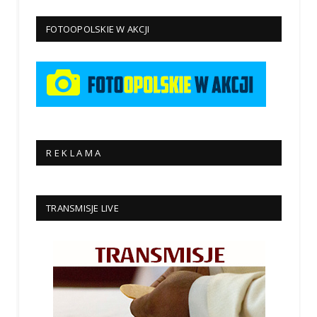
FOTOOPOLSKIE W AKCJI
R E K L A M A
TRANSMISJE LIVE