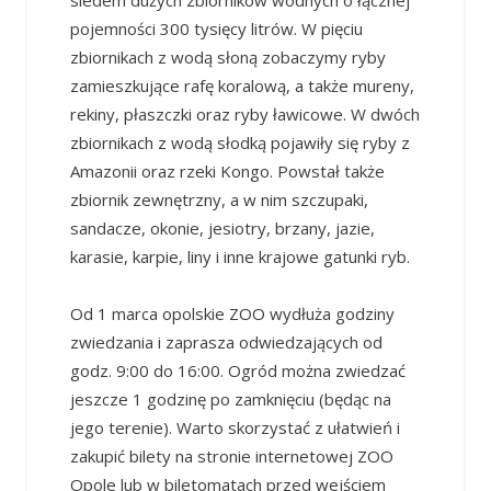
siedem dużych zbiorników wodnych o łącznej
pojemności 300 tysięcy litrów. W pięciu
zbiornikach z wodą słoną zobaczymy ryby
zamieszkujące rafę koralową, a także mureny,
rekiny, płaszczki oraz ryby ławicowe. W dwóch
zbiornikach z wodą słodką pojawiły się ryby z
Amazonii oraz rzeki Kongo. Powstał także
zbiornik zewnętrzny, a w nim szczupaki,
sandacze, okonie, jesiotry, brzany, jazie,
karasie, karpie, liny i inne krajowe gatunki ryb.
Od 1 marca opolskie ZOO wydłuża godziny
zwiedzania i zaprasza odwiedzających od
godz. 9:00 do 16:00. Ogród można zwiedzać
jeszcze 1 godzinę po zamknięciu (będąc na
jego terenie). Warto skorzystać z ułatwień i
zakupić bilety na stronie internetowej ZOO
Opole lub w biletomatach przed wejściem