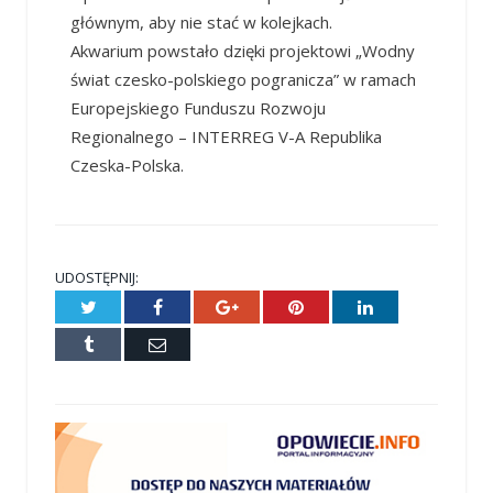
głównym, aby nie stać w kolejkach.
Akwarium powstało dzięki projektowi „Wodny
świat czesko-polskiego pogranicza” w ramach
Europejskiego Funduszu Rozwoju
Regionalnego – INTERREG V-A Republika
Czeska-Polska.
UDOSTĘPNIJ:
Twitter
Facebook
Google+
Pinterest
LinkedIn
Tumblr
E-
mail