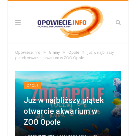
»
»
»
Opowiece.info
Gminy
Opole
Już w najbliższy
piątek otwarcie akwarium w ZOO Opole
OPOLE
Już w najbliższy piątek
otwarcie akwarium w
ZOO Opole