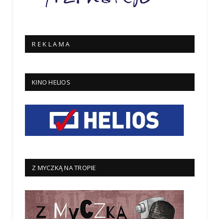
R E K L A M A
KINO HELIOS
Z MYCZKĄ NA TROPIE