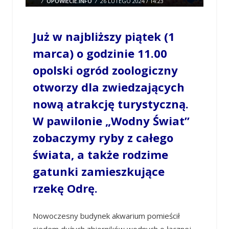
/
OPOWIECIE.INFO
/
26 LUTEGO 2024 / 14:23
0 COMMENTS
Już w najbliższy piątek (1
marca) o godzinie 11.00
opolski ogród zoologiczny
otworzy dla zwiedzających
nową atrakcję turystyczną.
W pawilonie „Wodny Świat”
zobaczymy ryby z całego
świata, a także rodzime
gatunki zamieszkujące
rzekę Odrę.
Nowoczesny budynek akwarium pomieścił