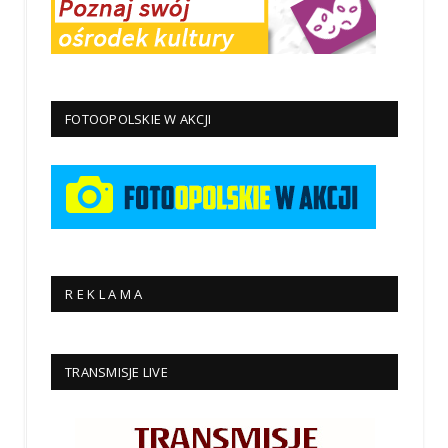
FOTOOPOLSKIE W AKCJI
R E K L A M A
TRANSMISJE LIVE