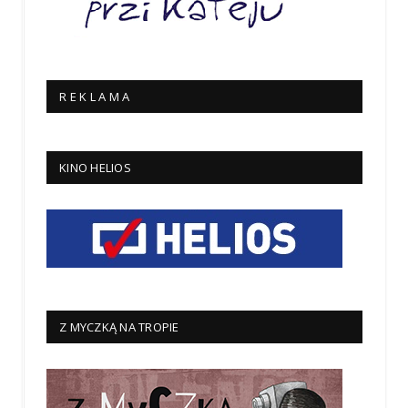
R E K L A M A
KINO HELIOS
Z MYCZKĄ NA TROPIE