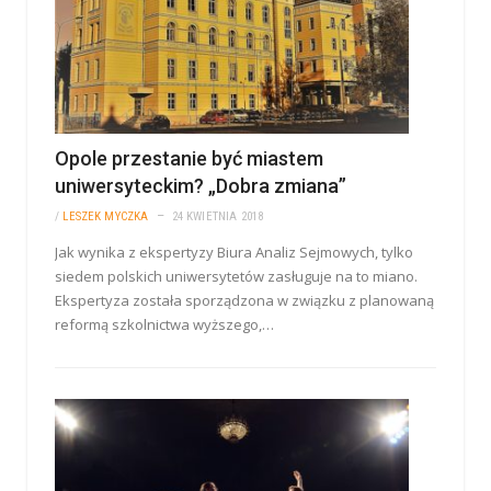
Opole przestanie być miastem
uniwersyteckim? „Dobra zmiana”
/
LESZEK MYCZKA
24 KWIETNIA 2018
Jak wynika z ekspertyzy Biura Analiz Sejmowych, tylko
siedem polskich uniwersytetów zasługuje na to miano.
Ekspertyza została sporządzona w związku z planowaną
reformą szkolnictwa wyższego,…