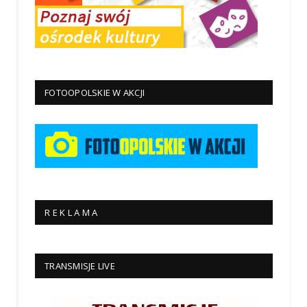
FOTOOPOLSKIE W AKCJI
R E K L A M A
TRANSMISJE LIVE