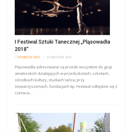
I Festiwal Sztuki Tanecznej „Pląsowadła
2018”
/
OPOWIECIE.INFO
23 KWIETNIA 2018
Pląsowadła adresowane są przede wszystkim do grup
amatorskich działających w przedszkolach, szkołach,
ośrodkach kultury, studiach tańca, przy
stowarzyszeniach, fundacjach itp. Festiwal odbędzie się 2
czerwca…