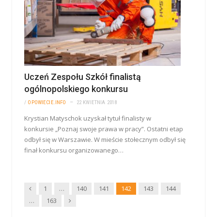
Uczeń Zespołu Szkół finalistą
ogólnopolskiego konkursu
/
OPOWIECIE.INFO
22 KWIETNIA 2018
Krystian Matyschok uzyskał tytuł finalisty w
konkursie „Poznaj swoje prawa w pracy”. Ostatni etap
odbył się w Warszawie. W mieście stołecznym odbył się
finał konkursu organizowanego…
Wstecz
1
…
140
141
142
143
144
Dalej
…
163