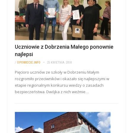
Uczniowie z Dobrzenia Małego ponownie
najlepsi
/
OPOWIECIE.INFO
25 KWIETNIA 2018
Pięcioro uczniów ze szkoły w Dobrzeniu Małym
rozgromiło przeciwników i okazało się najlepszymi w
etapie regionalnym konkursu wiedzy o zasadach
bezpieczeństwa. Dwójka z nich weźmie…