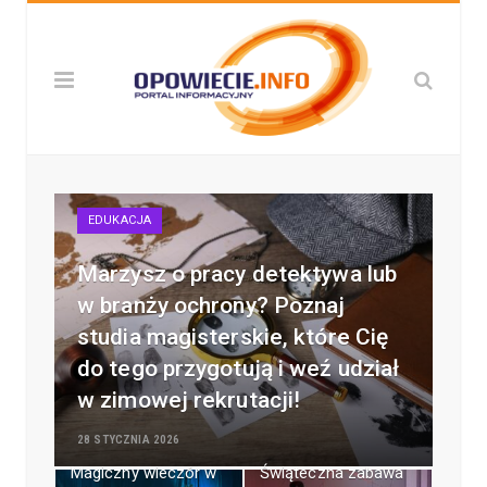
EDUKACJA
Marzysz o pracy detektywa lub
w branży ochrony? Poznaj
studia magisterskie, które Cię
do tego przygotują i weź udział
w zimowej rekrutacji!
28 STYCZNIA 2026
Magiczny wieczór w
Świąteczna zabawa