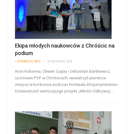
Ekipa młodych naukowców z Chróścic na
podium
/
OPOWIECIE.INFO
25 KWIETNIA 2018
Aron Kobienia, Oliwier Gajda i Sebastian Bartkiewicz,
uczniowie PSP w Chróścicach, wywalczyli pierwsze
miejsce w konkursie podczas Festiwalu Eksperymentów i
Doświadczeń wieńczącego projekt „Młodzi Odkrywcy…