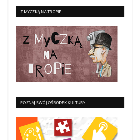
Z MYCZKĄ NA TROPIE
POZNAJ SWÓJ OŚRODEK KULTURY