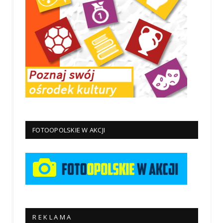
FOTOOPOLSKIE W AKCJI
R E K L A M A