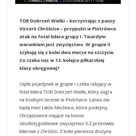
/
TOMASZ CHABIOR
/
3 LISTOPADA 2017 / 13:00
0 COMMENTS
TOR Dobrzeń Wielki – korzystając z pauzy
Victorii Chróścice – przypuści w Piotrówce
atak na fotel lidera grupy I. Twardym
warunkiem jest zwycięstwo. W grupie II
szykują się z kolei dwa mecze na szczycie.
Co czeka nas w 13. kolejce piłkarskiej
klasy okręgowej?
Ciężki pojedynek w grupie I czeka celujący w
fotel lidera TOR Dobrzeń Wielki, który zagra
na trudnym terenie w Piotrówce. Łatwo nie
będą mieć także Mechnice, które podejmą
Chrząstowice mające na koncie
zeszłotygodniowe zwycięstwo 3:2 przeciwko
liderowi z Chróścic. Z kolei pierwsza drużyna