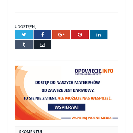
UDOSTĘPNIJ:
Twitter
Facebook
Google+
Pinterest
LinkedIn
Tumblr
E-
mail
SKOMENTUJ