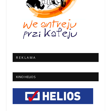
R E K L A M A
KINO HELIOS