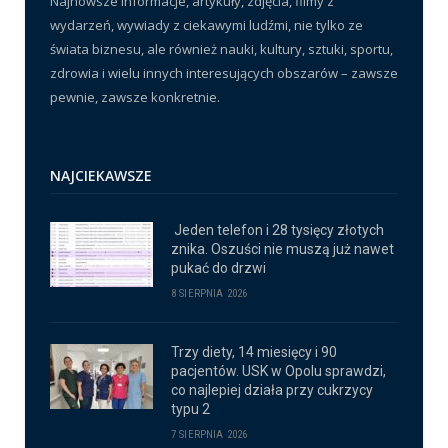
Najnowsze informacje, artykuły, zdjęcia, filmy z
wydarzeń, wywiady z ciekawymi ludźmi, nie tylko ze
świata biznesu, ale również nauki, kultury, sztuki, sportu,
zdrowia i wielu innych interesujących obszarów – zawsze
pewnie, zawsze konkretnie.
NAJCIEKAWSZE
Jeden telefon i 28 tysięcy złotych
znika. Oszuści nie muszą już nawet
pukać do drzwi
8 SIERPNIA 2026
Trzy diety, 14 miesięcy i 90
pacjentów. USK w Opolu sprawdzi,
co najlepiej działa przy cukrzycy
typu 2
7 SIERPNIA 2026