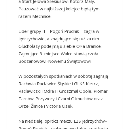
a Start Jełowa Silesiusowi Kotórz Mały.
Pauzować w najbliższej kolejce będą tym
razem Mechnice.
Lider grupy II – Pogoń Prudnik – zagra w
Jędrzychowie, a znajdujące się tuż za nim
Głuchołazy podejmą u siebie Orła Branice.
Zajmujące 3. miejsce Walce stawią czoła
Bodzanowowi-Nowemu Świętowowi.
W pozostałych spotkaniach w sobotę zagrają
Racławia Racławice Śląskie i GLKS Kietrz,
Racławiczki i Odra II Groszmal Opole, Piomar
Tarnów-Przywory i Czarni Otmuchów oraz
Orzeł Źlinice i Victoria Cisek.
Na niedzielę, oprócz meczu LZS Jędrzychów–
Pogoń Prudnik, zaplanowano także spotkanie