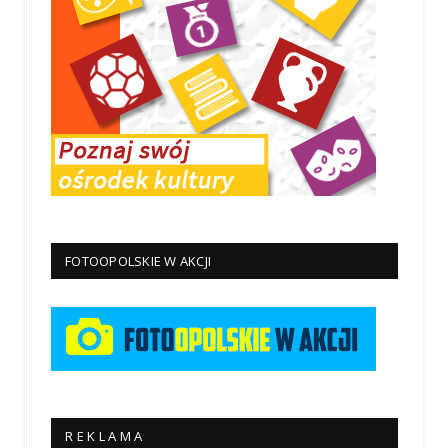
FOTOOPOLSKIE W AKCJI
R E K L A M A