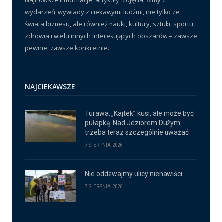
Najnowsze informacje, artykuły, zdjęcia, filmy z
wydarzeń, wywiady z ciekawymi ludźmi, nie tylko ze
świata biznesu, ale również nauki, kultury, sztuki, sportu,
zdrowia i wielu innych interesujących obszarów – zawsze
pewnie, zawsze konkretnie.
NAJCIEKAWSZE
Turawa: „Kajtek” kusi, ale może być
pułapką. Nad Jeziorem Dużym
trzeba teraz szczególnie uważać
7 SIERPNIA 2026
Nie oddawajmy ulicy nienawiści
7 SIERPNIA 2026