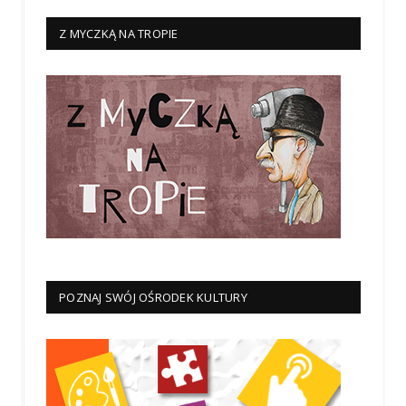
Z MYCZKĄ NA TROPIE
POZNAJ SWÓJ OŚRODEK KULTURY