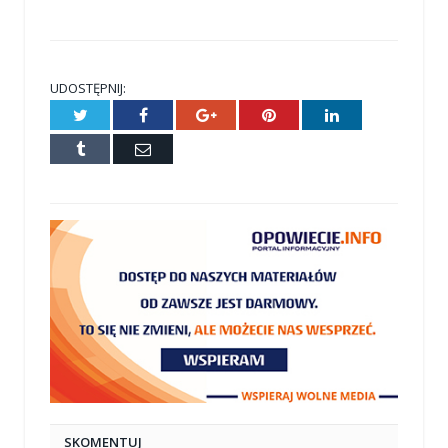
UDOSTĘPNIJ:
Twitter
Facebook
Google+
Pinterest
LinkedIn
Tumblr
E-
mail
SKOMENTUJ