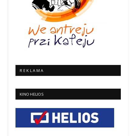
R E K L A M A
KINO HELIOS