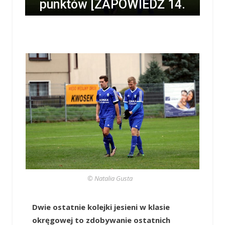
punktów [ZAPOWIEDŹ 14.
KOLEJKI]
/
TOMASZ CHABIOR
/
10 LISTOPADA 2017 / 18:00
0 COMMENTS
© Natalia Gusta
Dwie ostatnie kolejki jesieni w klasie
okręgowej to zdobywanie ostatnich