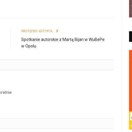
Ł
NASTĘPNY ARTYKUŁ
a
Spotkanie autorskie z Martą Bijan w WuBePe
o
w Opolu
retnie