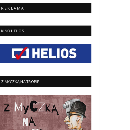
R E K L A M A
KINO HELIOS
Z MYCZKĄ NA TROPIE