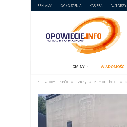
REKLAMA
OGŁOSZENIA
KARIERA
AUTORZY
GMINY
WIADOMOŚCI
»
»
»
/
Opowiece.info
Gminy
Komprachcice
K