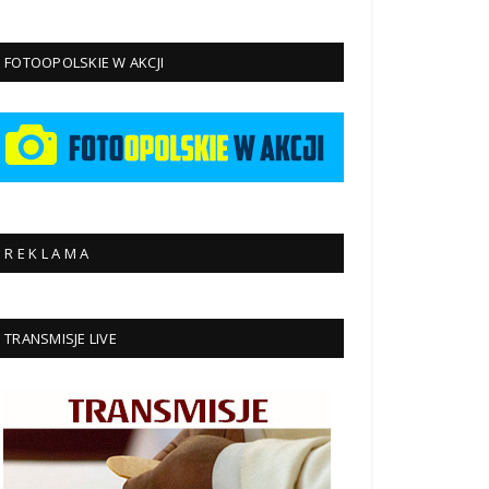
FOTOOPOLSKIE W AKCJI
R E K L A M A
TRANSMISJE LIVE