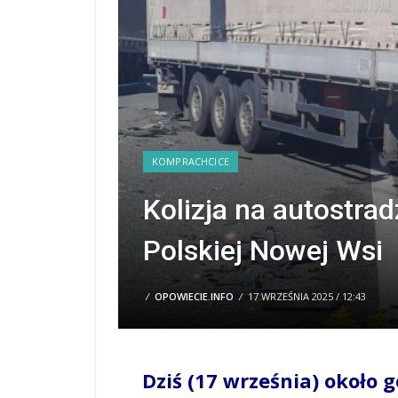
KOMPRACHCICE
Kolizja na autostra
Polskiej Nowej Wsi
/
OPOWIECIE.INFO
/
17 WRZEŚNIA 2025 / 12:43
Dziś (17 września) około g