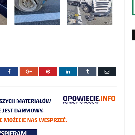
ter
Facebook
Google+
Pinterest
LinkedIn
Tumblr
E-
mail