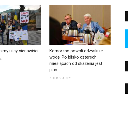
jmy ulicy nienawiści
Komorzno powoli odzyskuje
wodę. Po blisko czterech
26
miesiącach od skażenia jest
plan
7 SIERPNIA 2026