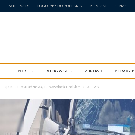
PATRONATY
LOGOTYPY DO POBRANIA
KONTAKT
O NAS
SPORT
ROZRYWKA
ZDROWIE
PORADY 
olizja na autostradzie A4, na wysokości Polskiej Nowej Wsi