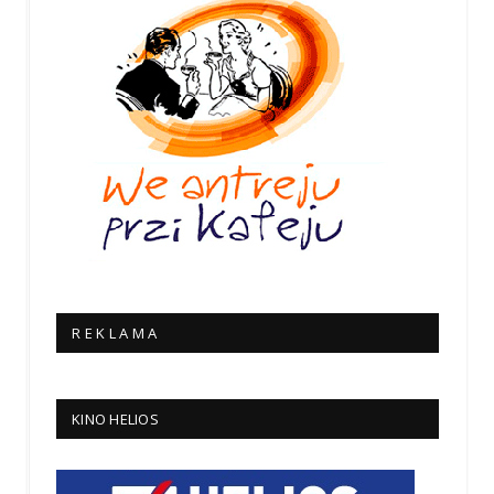
R E K L A M A
KINO HELIOS