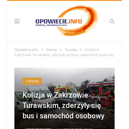
»
»
»
Opowiece.info
Gminy
Turawa
Kolizja w
Zakrzowie Turawskim, zderzyły się bus i samochód osobowy
TURAWA
Kolizja w Zakrzowie
Turawskim, zderzyły się
bus i samochód osobowy