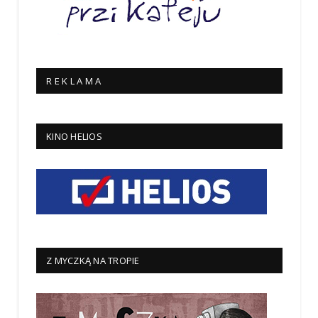
R E K L A M A
KINO HELIOS
Z MYCZKĄ NA TROPIE