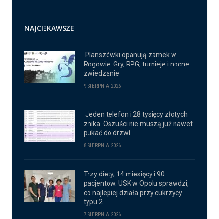
NAJCIEKAWSZE
Planszówki opanują zamek w
Rogowie. Gry, RPG, turnieje i nocne
zwiedzanie
9 SIERPNIA 2026
Jeden telefon i 28 tysięcy złotych
znika. Oszuści nie muszą już nawet
pukać do drzwi
8 SIERPNIA 2026
Trzy diety, 14 miesięcy i 90
pacjentów. USK w Opolu sprawdzi,
co najlepiej działa przy cukrzycy
typu 2
7 SIERPNIA 2026