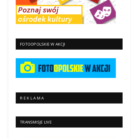
FOTOOPOLSKIE W AKCJI
R E K L A M A
TRANSMISJE LIVE