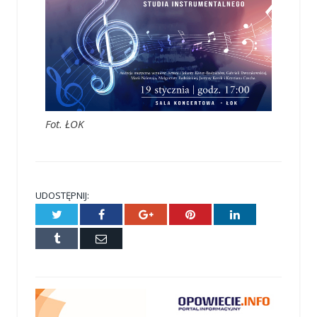
Fot. ŁOK
UDOSTĘPNIJ:
Twitter
Facebook
Google+
Pinterest
LinkedIn
Tumblr
E-
mail