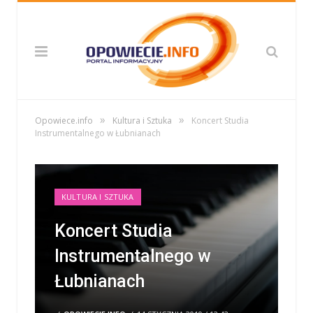
»
»
Opowiece.info
Kultura i Sztuka
Koncert Studia
Instrumentalnego w Łubnianach
KULTURA I SZTUKA
Koncert Studia
Instrumentalnego w
Łubnianach