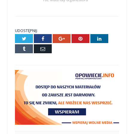
UDOSTĘPNIJ:
Twitter
Facebook
Google+
Pinterest
LinkedIn
Tumblr
E-
mail