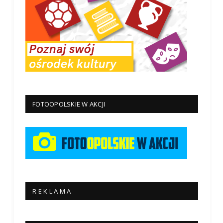
FOTOOPOLSKIE W AKCJI
R E K L A M A