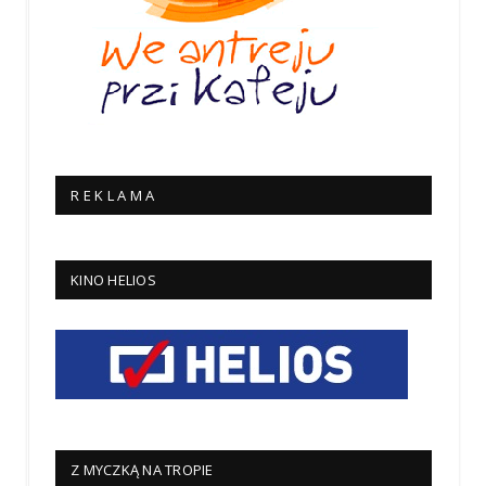
R E K L A M A
KINO HELIOS
Z MYCZKĄ NA TROPIE